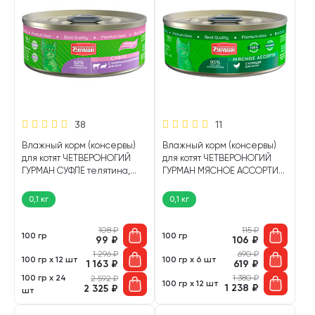
38
11
Влажный корм (консервы)
Влажный корм (консервы)
для котят ЧЕТВЕРОНОГИЙ
для котят ЧЕТВЕРОНОГИЙ
ГУРМАН СУФЛЕ телятина,
ГУРМАН МЯСНОЕ АССОРТИ
кролик банка (100 гр)
курица (100 гр)
0,1 кг
0,1 кг
108
₽
115
₽
100 гр
100 гр
99
₽
106
₽
1 296
₽
690
₽
100 гр х 12 шт
100 гр х 6 шт
1 163
₽
619
₽
100 гр х 24
1 380
₽
2 592
₽
100 гр х 12 шт
1 238
₽
2 325
₽
шт