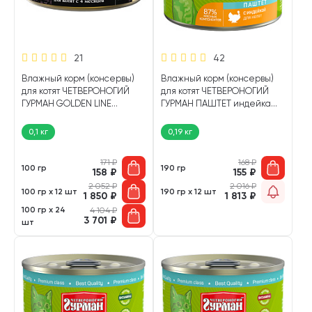
21
42
Влажный корм (консервы)
Влажный корм (консервы)
для котят ЧЕТВЕРОНОГИЙ
для котят ЧЕТВЕРОНОГИЙ
ГУРМАН GOLDEN LINE
ГУРМАН ПАШТЕТ индейка
цыпленок, телятина в желе
(190 гр)
(100 гр)
0,1 кг
0,19 кг
171
₽
168
₽
100 гр
190 гр
158
₽
155
₽
2 052
₽
2 016
₽
100 гр х 12 шт
190 гр х 12 шт
1 850
₽
1 813
₽
100 гр х 24
4 104
₽
3 701
₽
шт