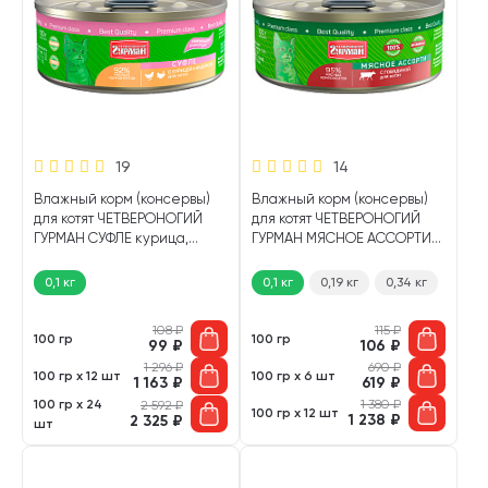
19
14
Влажный корм (консервы)
Влажный корм (консервы)
для котят ЧЕТВЕРОНОГИЙ
для котят ЧЕТВЕРОНОГИЙ
ГУРМАН СУФЛЕ курица,
ГУРМАН МЯСНОЕ АССОРТИ
индейка (100 гр)
говядина (100 гр)
0,1 кг
0,1 кг
0,19 кг
0,34 кг
108
₽
115
₽
100 гр
100 гр
99
₽
106
₽
1 296
₽
690
₽
100 гр х 12 шт
100 гр х 6 шт
1 163
₽
619
₽
100 гр х 24
1 380
₽
2 592
₽
100 гр х 12 шт
1 238
₽
2 325
₽
шт