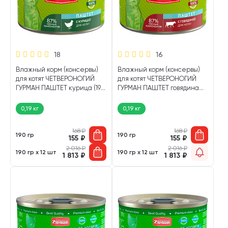
18
16
Влажный корм (консервы)
Влажный корм (консервы)
для котят ЧЕТВЕРОНОГИЙ
для котят ЧЕТВЕРОНОГИЙ
ГУРМАН ПАШТЕТ курица (190
ГУРМАН ПАШТЕТ говядина
гр)
(190 гр)
0,19 кг
0,19 кг
168
₽
168
₽
190 гр
190 гр
155
₽
155
₽
2 016
₽
2 016
₽
190 гр х 12 шт
190 гр х 12 шт
1 813
₽
1 813
₽