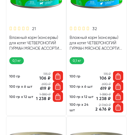
21
32
Влажный корм (консервы)
Влажный корм (консервы)
для котят ЧЕТВЕРОНОГИЙ
для котят ЧЕТВЕРОНОГИЙ
ГУРМАН МЯСНОЕ АССОРТИ
ГУРМАН МЯСНОЕ АССОРТИ
ягненок (100 гр)
перепелка (100 гр)
0,1 кг
0,1 кг
115
₽
115
₽
100 гр
100 гр
106
₽
106
₽
690
₽
690
₽
100 гр х 6 шт
100 гр х 6 шт
619
₽
619
₽
1 380
₽
1 380
₽
100 гр х 12 шт
100 гр х 12 шт
1 238
₽
1 238
₽
100 гр х 24
2 760
₽
2 476
₽
шт