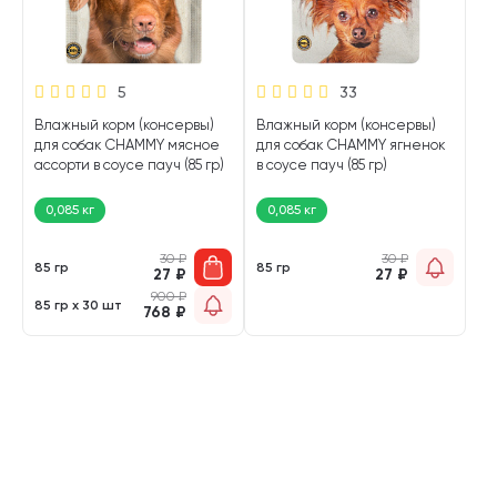
5
33
Влажный корм (консервы)
Влажный корм (консервы)
для собак CHAMMY мясное
для собак CHAMMY ягненок
ассорти в соусе пауч (85 гр)
в соусе пауч (85 гр)
0,085 кг
0,085 кг
30
₽
30
₽
85 гр
85 гр
27
₽
27
₽
900
₽
85 гр х 30 шт
768
₽