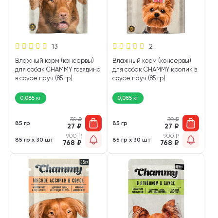
13
2
Влажный корм (консервы)
Влажный корм (консервы)
для собак CHAMMY говядина
для собак CHAMMY кролик в
в соусе пауч (85 гр)
соусе пауч (85 гр)
0,085 кг
0,085 кг
30
₽
30
₽
85 гр
85 гр
27
₽
27
₽
900
₽
900
₽
85 гр х 30 шт
85 гр х 30 шт
768
₽
768
₽