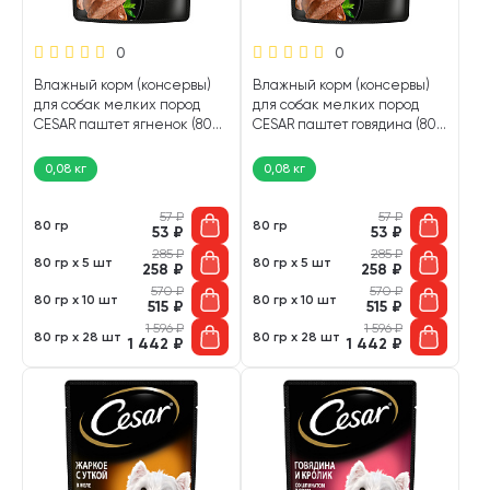
0
0
Влажный корм (консервы)
Влажный корм (консервы)
для собак мелких пород
для собак мелких пород
CESAR паштет ягненок (80
CESAR паштет говядина (80
гр)
гр)
0,08 кг
0,08 кг
57
₽
57
₽
80 гр
80 гр
53
₽
53
₽
285
₽
285
₽
80 гр х 5 шт
80 гр х 5 шт
258
₽
258
₽
570
₽
570
₽
80 гр х 10 шт
80 гр х 10 шт
515
₽
515
₽
1 596
₽
1 596
₽
80 гр х 28 шт
80 гр х 28 шт
1 442
₽
1 442
₽