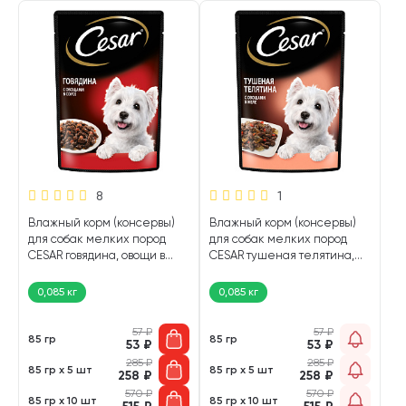
8
1
Влажный корм (консервы)
Влажный корм (консервы)
для собак мелких пород
для собак мелких пород
CESAR говядина, овощи в
CESAR тушеная телятина,
соусе пауч (85 гр)
овощи в желе пауч (85 гр)
0,085 кг
0,085 кг
57
₽
57
₽
85 гр
85 гр
53
₽
53
₽
285
₽
285
₽
85 гр х 5 шт
85 гр х 5 шт
258
₽
258
₽
570
₽
570
₽
85 гр х 10 шт
85 гр х 10 шт