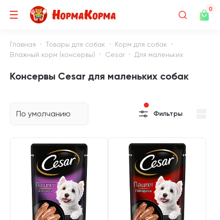
0
Главная
Товары для собак
Корм для собак
Влажный корм (консервы)
Cesar
Для маленьких
Консервы Cesar для маленьких собак
По умолчанию
Фильтры