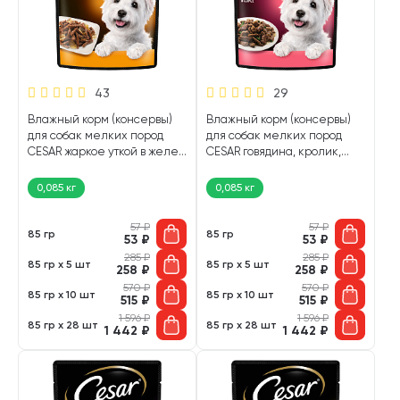
43
29
Влажный корм (консервы)
Влажный корм (консервы)
для собак мелких пород
для собак мелких пород
CESAR жаркое уткой в желе
CESAR говядина, кролик,
пауч (85 гр)
шпинат в соусе пауч (85 гр)
0,085 кг
0,085 кг
57
₽
57
₽
85 гр
85 гр
53
₽
53
₽
285
₽
285
₽
85 гр х 5 шт
85 гр х 5 шт
258
₽
258
₽
570
₽
570
₽
85 гр х 10 шт
85 гр х 10 шт
515
₽
515
₽
1 596
₽
1 596
₽
85 гр х 28 шт
85 гр х 28 шт
1 442
₽
1 442
₽