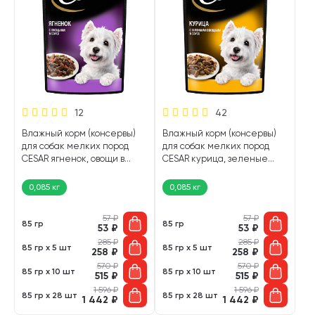
12
42
Влажный корм (консервы)
Влажный корм (консервы)
для собак мелких пород
для собак мелких пород
CESAR ягненок, овощи в
CESAR курица, зеленые
соусе 88633 пауч (85 гр)
овощи в соусе пауч (85 гр)
0,085 кг
0,085 кг
57
₽
57
₽
85 гр
85 гр
53
₽
53
₽
285
₽
285
₽
85 гр х 5 шт
85 гр х 5 шт
258
₽
258
₽
570
₽
570
₽
85 гр х 10 шт
85 гр х 10 шт
515
₽
515
₽
1 596
₽
1 596
₽
85 гр х 28 шт
85 гр х 28 шт
1 442
₽
1 442
₽