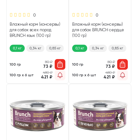
0
0
Влажный корм (консервы)
Влажный корм (консервы)
для собак всех пород
для собак BRUNCH сердце
BRUNCH язык (100 гр)
(100 гр)
0,1 кг
0,34 кг
0,85 кг
0,1 кг
0,34 кг
0,85 кг
80
₽
80
₽
100 гр
100 гр
73
₽
73
₽
480
₽
480
₽
100 гр х 6 шт
100 гр х 6 шт
421
₽
421
₽