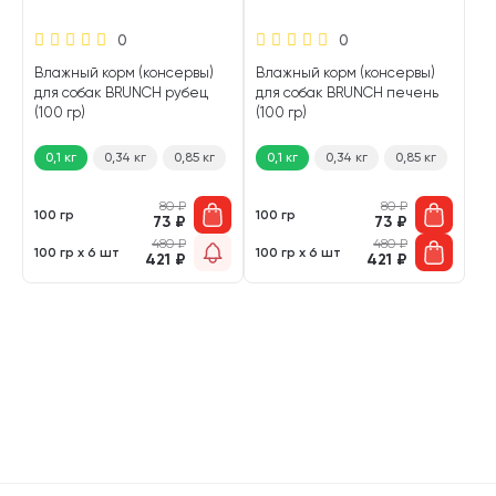
0
0
Влажный корм (консервы)
Влажный корм (консервы)
для собак BRUNCH рубец
для собак BRUNCH печень
(100 гр)
(100 гр)
0,1 кг
0,34 кг
0,85 кг
0,1 кг
0,34 кг
0,85 кг
80
₽
80
₽
100 гр
100 гр
73
₽
73
₽
480
₽
480
₽
100 гр х 6 шт
100 гр х 6 шт
421
₽
421
₽