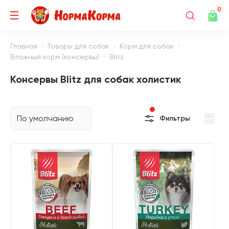
0
Главная
Товары для собак
Корм для собак
Влажный корм (консервы)
Blitz
Консервы Blitz для собак холистик
По умолчанию
Фильтры