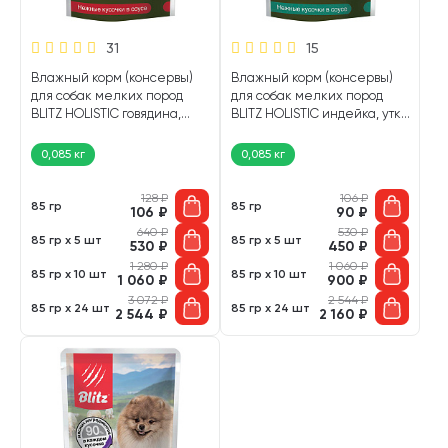
31
15
Влажный корм (консервы)
Влажный корм (консервы)
для собак мелких пород
для собак мелких пород
BLITZ HOLISTIC говядина,
BLITZ HOLISTIC индейка, утка
белая рыба в соусе пауч (85
в соусе пауч (85 гр)
гр)
0,085 кг
0,085 кг
128
₽
106
₽
85 гр
85 гр
106
₽
90
₽
640
₽
530
₽
85 гр х 5 шт
85 гр х 5 шт
530
₽
450
₽
1 280
₽
1 060
₽
85 гр х 10 шт
85 гр х 10 шт
1 060
₽
900
₽
3 072
₽
2 544
₽
85 гр х 24 шт
85 гр х 24 шт
2 544
₽
2 160
₽