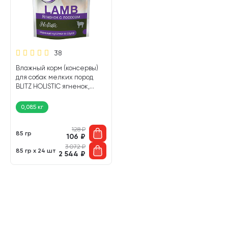
38
Влажный корм (консервы)
для собак мелких пород
BLITZ HOLISTIC ягненок,
лосось в соусе пауч (85 гр)
0,085 кг
128
₽
85 гр
106
₽
3 072
₽
85 гр х 24 шт
2 544
₽