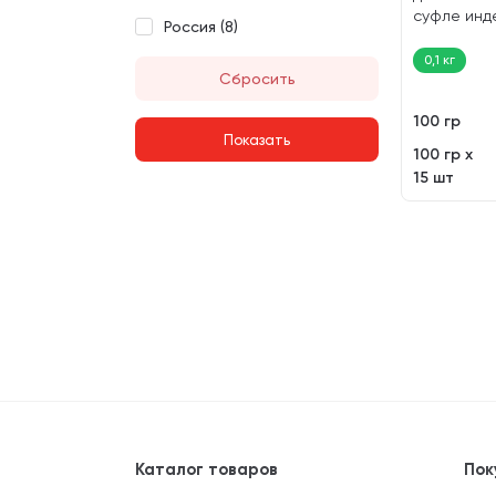
суфле инде
Россия (
8
)
0,1 кг
Сбросить
100 гр
100 гр х
15 шт
Каталог товаров
Пок