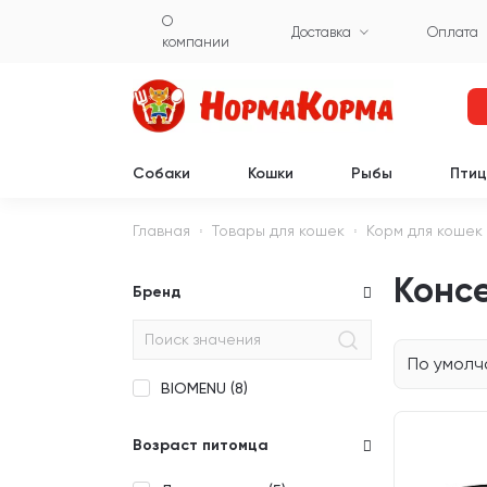
О
Доставка
Оплата
компании
Собаки
Кошки
Рыбы
Пти
Главная
Товары для кошек
Корм для кошек
Конс
Бренд
По умол
BIOMENU (
8
)
Возраст питомца