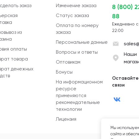
 сделать заказ
Изменение заказа
8 (800) 
88
ьерская
Статус заказа
тавка
Ежедневно с
Оплата по номеру
22:00
овывоз из
заказа
азина
Персональные данные
sales@
овия оплаты
Вопросы и ответы
Наши
врат товара
магаз
Оптовикам
врат денежных
Бонусы
дств
Оставайте
На информационном
связи
ресурсе
применяются
рекомендательные
технологии
Лицензия
Мы используем
сайта и обеспе