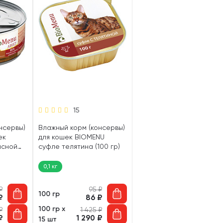
15
нсервы)
Влажный корм (консервы)
ек
для кошек BIOMENU
ясной
суфле телятина (100 гр)
м (100
0,1 кг
₽
95
₽
100 гр
₽
86
₽
100 гр х
₽
1 425
₽
₽
1 290
₽
15 шт