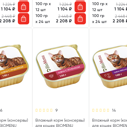
100 гр х
100 гр х
1 224
₽
1 224
₽
1 224
1 104
₽
1 104
₽
1 104
12 шт
12 шт
100 гр
100 гр
2 448
₽
2 448
₽
2 448
2 208
₽
2 208
₽
2 208
х 24 шт
х 24 шт
16
9
14
орм (консервы)
Влажный корм (консервы)
Влажный корм (ко
 BIOMENU
для кошек BIOMENU
для кошек BIOME