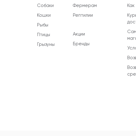
Собаки
Фермерам
Как
Кошки
Рептилии
Кур
дос
Рыбы
Сам
Акции
Птицы
маг
Бренды
Грызуны
Усл
Воз
Воз
сре