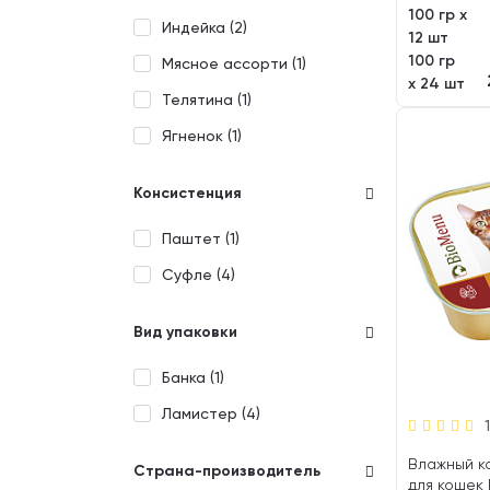
100 гр х
Индейка (
2
)
12 шт
100 гр
Мясное ассорти (
1
)
х 24 шт
Телятина (
1
)
Ягненок (
1
)
Консистенция
Паштет (
1
)
Суфле (
4
)
Вид упаковки
Банка (
1
)
Ламистер (
4
)
Влажный к
Страна-производитель
для кошек