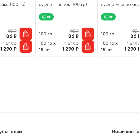
йка (100 гр)
суфле ягненок (100 гр)
суфле мясное ас
(100 гр)
0,1 кг
0,1 кг
95
₽
95
₽
95
100 гр
100 гр
86
₽
86
₽
86
100 гр х
100 гр х
1 425
₽
1 425
₽
1 425
1 290
₽
1 290
₽
1 290
15 шт
15 шт
упателям
Наши конт