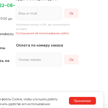
222-08-
Ваш e-mail
 9:00 до
Нажимая кнопку «ОК», вы принимаете
условия
noko.ru
Соглашения об использовании сайта
Оплата по номеру заказа
ины
Номер заказа
Ок
сь на
 файлы Сookie, чтобы улучшить работу
Принимаю
чить удобство его использования.