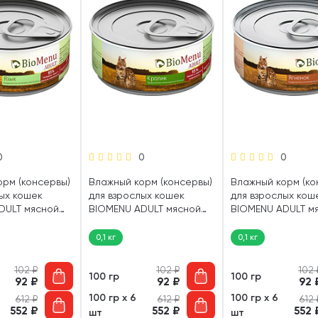
0
0
0
орм (консервы)
Влажный корм (консервы)
Влажный корм (ко
ых кошек
для взрослых кошек
для взрослых кош
DULT мясной
BIOMENU ADULT мясной
BIOMENU ADULT м
паштет с языком (100 гр)
паштет с кроликом (100
паштет с ягненко
гр)
гр)
0,1 кг
0,1 кг
102
₽
102
₽
102
100 гр
100 гр
92
₽
92
₽
92
100 гр х 6
100 гр х 6
612
₽
612
₽
612
552
₽
552
₽
552
шт
шт