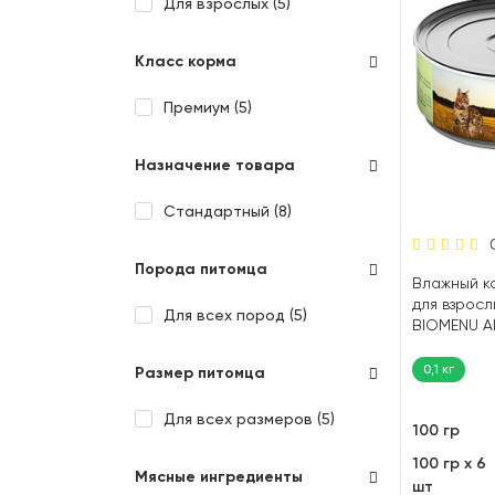
Для взрослых (
5
)
Класс корма
Премиум (
5
)
Назначение товара
Стандартный (
8
)
Порода питомца
Влажный к
для взросл
Для всех пород (
5
)
BIOMENU A
0,1 кг
Размер питомца
Для всех размеров (
5
)
100 гр
100 гр х 6
Мясные ингредиенты
шт