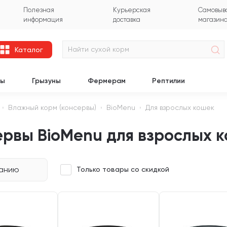
Полезная
Курьерская
Самовыво
информация
доставка
магазин
Каталог
цы
Грызуны
Фермерам
Рептилии
Влажный корм (консервы)
BioMenu
Для взрослых кошек
ервы BioMenu для взрослых 
чанию
Только товары со скидкой