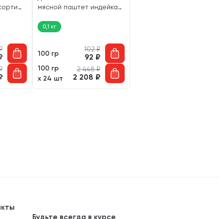
сорти
мясной паштет индейка
(100 гр)
0,1 кг
₽
102
₽
100 гр
₽
92
₽
100 гр
₽
2 448
₽
₽
2 208
₽
х 24 шт
акты
Будьте всегда в курсе