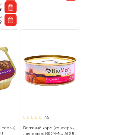
₽
₽
₽
₽
45
нсервы)
Влажный корм (консервы)
NU
для кошек BIOMENU ADULT