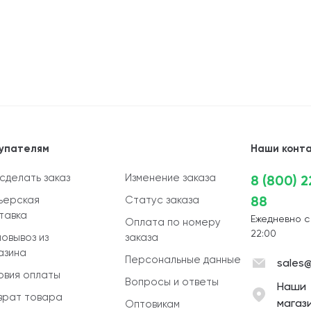
упателям
Наши конт
 сделать заказ
Изменение заказа
8 (800) 
88
ьерская
Статус заказа
тавка
Ежедневно с
Оплата по номеру
22:00
овывоз из
заказа
азина
Персональные данные
sales@
овия оплаты
Вопросы и ответы
Наши
врат товара
магаз
Оптовикам