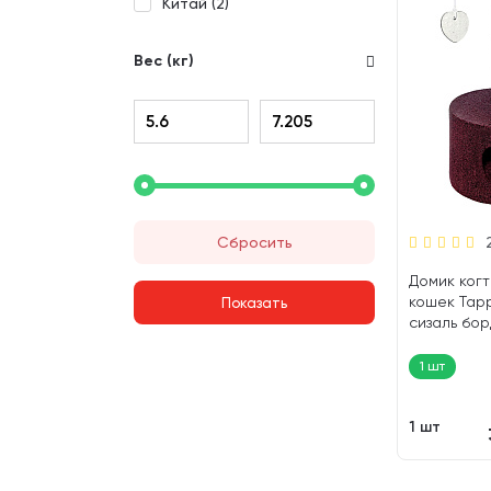
Китай (
2
)
Вес (кг)
Сбросить
Домик когт
кошек Tapp
сизаль бор
72 cм (1 шт)
1 шт
1 шт