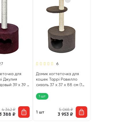
27
6
еточка для
Домик когтеточка для
i Джулия
кошек Tappi Равелло
довый 39 х 39 х
сизаль 37 х 37 х 88 см (1
шт)
1 шт
4 342
₽
5 068
₽
1 шт
3 388
₽
3 953
₽