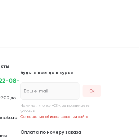
акты
Будьте всегда в курсе
222-08-
Ваш e-mail
 9:00 до
Нажимая кнопку «ОК», вы принимаете
условия
noko.ru
Соглашения об использовании сайта
Оплата по номеру заказа
ины