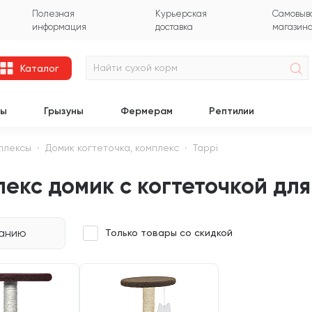
Полезная
Курьерская
Самовыво
информация
доставка
магазин
Каталог
цы
Грызуны
Фермерам
Рептилии
мплексы
Домик когтеточка, комплекс
Tappi
екс домик с когтеточкой для
чанию
Только товары со скидкой