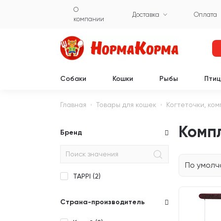
О
Доставка
Оплата
компании
Собаки
Кошки
Рыбы
Пти
Главная
Товары для кошек
Когтеточки, ко
Компл
Бренд
По умол
TAPPI (
2
)
Страна-производитель