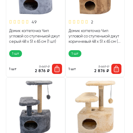
49
2
Домик когтеточка Чип
Домик когтеточка Чип
угловой со ступенькой джут
угловой со ступенькой джут
серый 48 х 51 х 65 см (1 шт)
коричневый 48 х 51 х 65 см (1
шт)
1 шт
1 шт
3 667
₽
3 667
₽
1 шт
1 шт
2 876
₽
2 876
₽