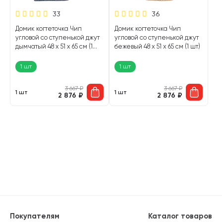
33
36
Домик когтеточка Чип
Домик когтеточка Чип
угловой со ступенькой джут
угловой со ступенькой джут
дымчатый 48 х 51 х 65 см (1
бежевый 48 х 51 х 65 см (1 шт)
шт)
1 шт
1 шт
3 667
₽
3 667
₽
1 шт
1 шт
2 876
₽
2 876
₽
Покупателям
Каталог товаров