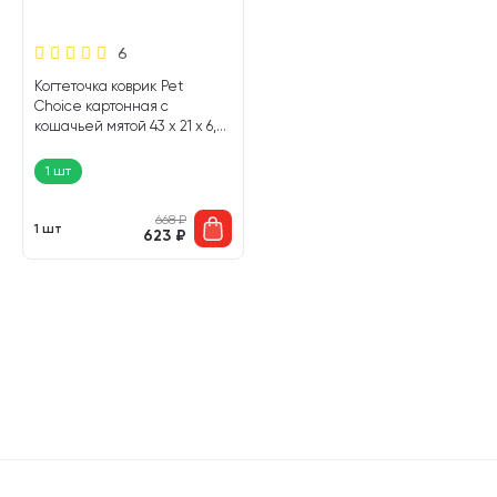
6
Когтеточка коврик Pet
Choice картонная с
кошачьей мятой 43 х 21 х 6,5
см (1 шт)
1 шт
668
₽
1 шт
623
₽