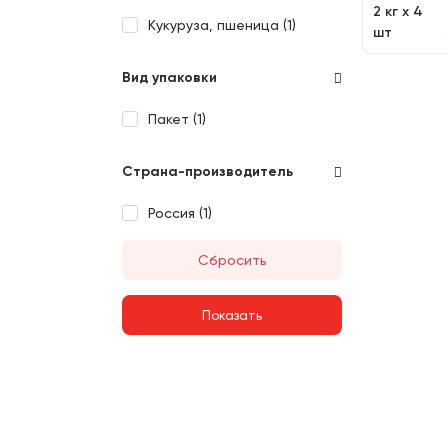
2 кг х 4
Кукуруза, пшеница (
1
)
шт
Вид упаковки
Пакет (
1
)
Страна-производитель
Россия (
1
)
Сбросить