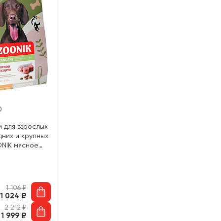
0
 для взрослых
дних и крупных
NIK мясное
кг)
1 106
₽
1 024
₽
2 212
₽
1 999
₽