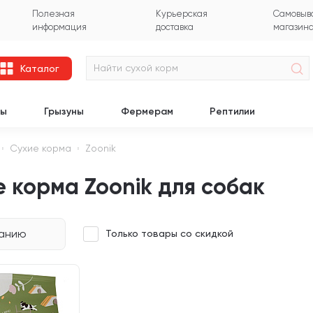
Полезная
Курьерская
Самовыво
информация
доставка
магазин
Каталог
цы
Грызуны
Фермерам
Рептилии
Сухие корма
Zoonik
 корма Zoonik для собак
чанию
Только товары со скидкой