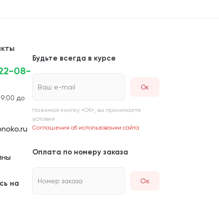
акты
Будьте всегда в курсе
222-08-
Ваш e-mail
 9:00 до
Нажимая кнопку «ОК», вы принимаете
условия
noko.ru
Соглашения об использовании сайта
Оплата по номеру заказа
ины
Номер заказа
Ок
сь на