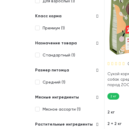
Для взрослых (
1
)
Класс корма
Премиум (
1
)
Назначение товара
Стандартный (
1
)
Размер питомца
Сухой корм
собак сре
Средний (
1
)
пород ZOO
ассорти (2 
2 кг
Мясные ингредиенты
Мясное ассорти (
1
)
2 кг
2 + 2 кг
Растительные ингредиенты