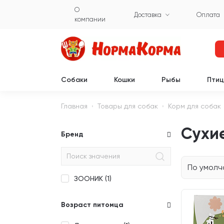
О
Доставка
Оплата
компании
Собаки
Кошки
Рыбы
Пти
Главная
Товары для собак
Корм для собак
Сухие
Бренд
По умол
ЗООНИК (
1
)
Возраст питомца