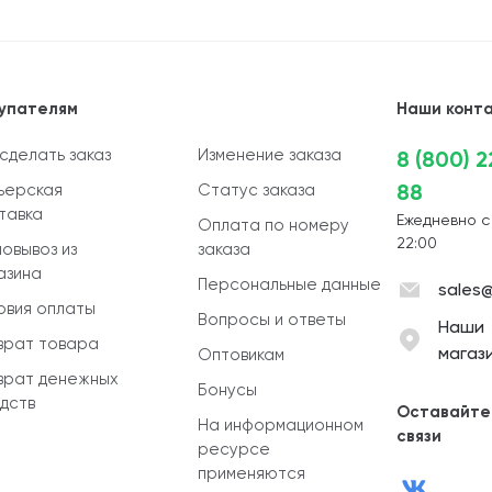
упателям
Наши конт
 сделать заказ
Изменение заказа
8 (800) 
88
ьерская
Статус заказа
тавка
Ежедневно с
Оплата по номеру
22:00
овывоз из
заказа
азина
Персональные данные
sales@
овия оплаты
Вопросы и ответы
Наши
врат товара
магаз
Оптовикам
врат денежных
Бонусы
дств
Оставайте
На информационном
связи
ресурсе
применяются