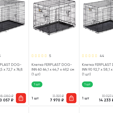
5
5
44
RPLAST DOG-
Клетка FERPLAST DOG-
Клетка FERPLAST
5 x 72,7 x 76,8
INN 60 64,1 x 44,7 x 49,2 см
INN 90 92,7 x 58,1 x
(1 шт)
(1 шт)
1 шт
1 шт
28 080
₽
11 159
₽
19 927
1 шт
1 шт
0 057
₽
7 970
₽
14 233