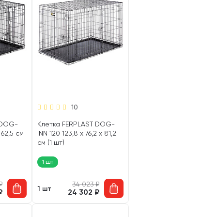
10
 DOG-
Клетка FERPLAST DOG-
 62,5 см
INN 120 123,8 x 76,2 x 81,2
см (1 шт)
1 шт
₽
34 023
₽
1 шт
₽
24 302
₽