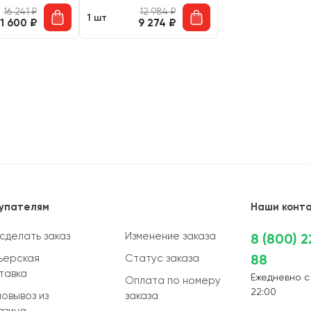
16 241
₽
12 984
₽
1 шт
11 600
₽
9 274
₽
упателям
Наши конт
 сделать заказ
Изменение заказа
8 (800) 
88
ьерская
Статус заказа
тавка
Ежедневно с
Оплата по номеру
22:00
овывоз из
заказа