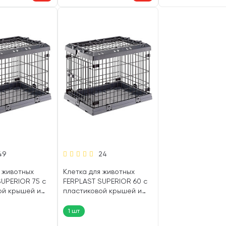
49
24
 животных
Клетка для животных
SUPERIOR 75 с
FERPLAST SUPERIOR 60 с
ой крышей и
пластиковой крышей и
7 х 51 х 55 см
поддоном 62 х 47 х 50 см
(1 шт)
1 шт