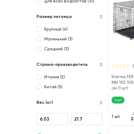
Для всех возрастов (
10
)
Размер питомца
Крупный (
4
)
Маленький (
3
)
Средний (
3
)
Страна-производитель
Клетка FE
Италия (
5
)
INN 105 108,
Китай (
5
)
см (1 шт)
1 шт
Вес (кг)
1 шт
2