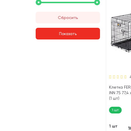
Сбросить
Клетка FE
INN 75 77,4 
(1 шт)
1 шт
1 шт
1