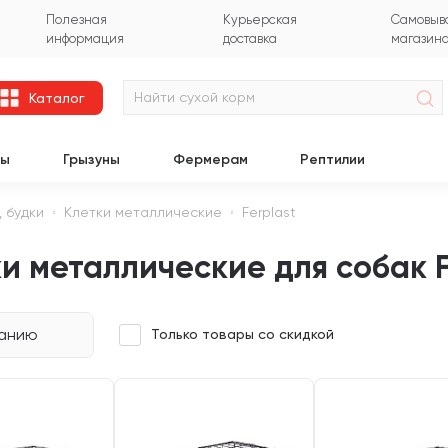
Полезная
Курьерская
Самовыво
информация
доставка
магазин
Каталог
цы
Грызуны
Фермерам
Рептилии
, будки
Клетки металлические
Ferplast
и металлические для собак F
чанию
Только товары со скидкой