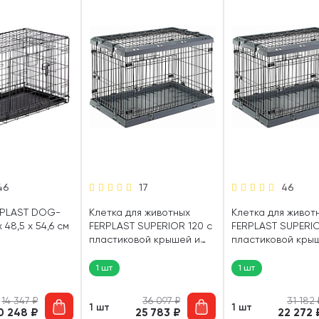
46
17
46
RPLAST DOG-
Клетка для животных
Клетка для живот
x 48,5 x 54,6 см
FERPLAST SUPERIOR 120 с
FERPLAST SUPERIO
пластиковой крышей и
пластиковой кры
поддоном 118 х 77 х 82 см
поддоном 107 х 77
(1 шт)
(1 шт)
1 шт
1 шт
14 347
₽
36 097
₽
31 182
1 шт
1 шт
0 248
₽
25 783
₽
22 272