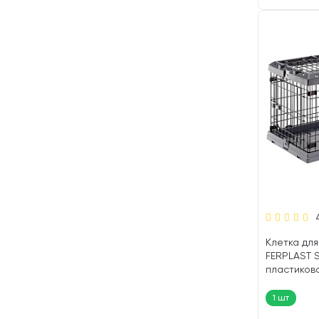
Клетка для
FERPLAST 
пластиков
поддоном 7
(1 шт)
1 шт