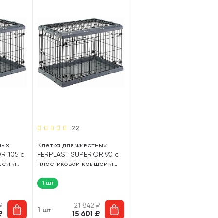
22
ных
Клетка для животных
R 105 с
FERPLAST SUPERIOR 90 с
шей и
пластиковой крышей и
 х 73 см
поддоном 92 х 58 х 62 см
(1 шт)
1 шт
₽
21 842
₽
1 шт
₽
15 601
₽