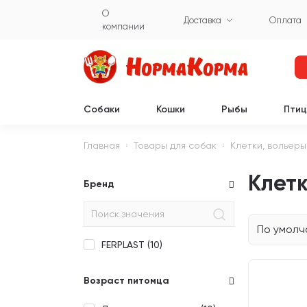
О
Доставка
Оплата
компании
Собаки
Кошки
Рыбы
Пти
Главная
Товары для собак
Клетки, вольеры
Клетк
Бренд
По умол
FERPLAST (
10
)
Возраст питомца