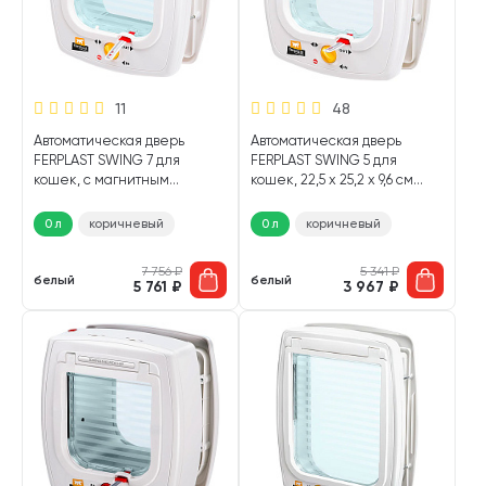
11
48
Автоматическая дверь
Автоматическая дверь
FERPLAST SWING 7 для
FERPLAST SWING 5 для
кошек, с магнитным
кошек, 22,5 х 25,2 х 9,6 см
ключом, 22,5 х 25,2 х 10,4 см
(белый)
(белый)
0 л
коричневый
0 л
коричневый
7 756
₽
5 341
₽
белый
белый
5 761
₽
3 967
₽