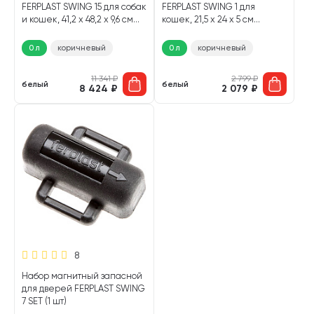
FERPLAST SWING 15 для собак
FERPLAST SWING 1 для
и кошек, 41,2 х 48,2 х 9,6 см
кошек, 21,5 х 24 х 5 см
(белый)
(белый)
0 л
коричневый
0 л
коричневый
11 341
₽
2 799
₽
белый
белый
8 424
₽
2 079
₽
8
Набор магнитный запасной
для дверей FERPLAST SWING
7 SET (1 шт)