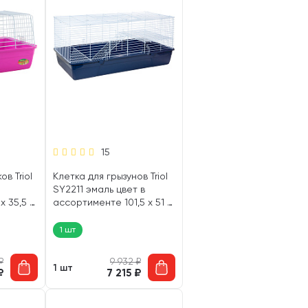
15
в Triol
Клетка для грызунов Triol
SY2211 эмаль цвет в
 35,5 х
ассортименте 101,5 х 51 х
45 см (1 шт)
1 шт
₽
9 932
₽
1 шт
₽
7 215
₽