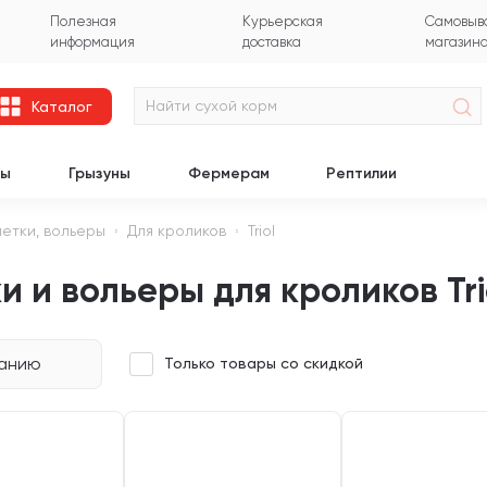
Полезная
Курьерская
Самовыво
информация
доставка
магазин
Каталог
цы
Грызуны
Фермерам
Рептилии
летки, вольеры
Для кроликов
Triol
и и вольеры для кроликов Tri
чанию
Только товары со скидкой