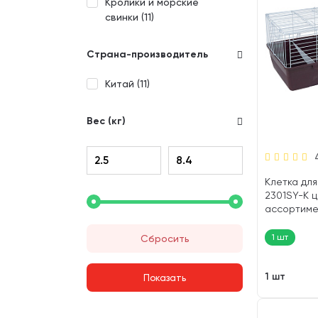
Кролики и морские
свинки (
11
)
Страна-производитель
Китай (
11
)
Вес (кг)
Клетка для 
2301SY-K ц
ассортимен
33 см (1 шт
1 шт
Сбросить
1 шт