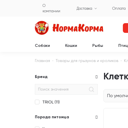
О
Доставка
Оплата
компании
Собаки
Кошки
Рыбы
Пти
Главная
Товары для грызунов и кроликов
К
Клетк
Бренд
По умол
TRIOL (
11
)
Порода питомца