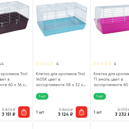
44
4
4
кроликов Triol
Клетка для кроликов Triol
Клетка для кролико
вет в
1405K цвет в
T1 эмаль цвет в
те 60 х 36 х
ассортименте 58 х 32 х
ассортименте 60 х
)
32 см (1 шт)
32 см (1 шт)
1 шт
1 шт
3 873
₽
3 840
₽
3 973
1 шт
1 шт
3 151
₽
3 124
₽
3 232