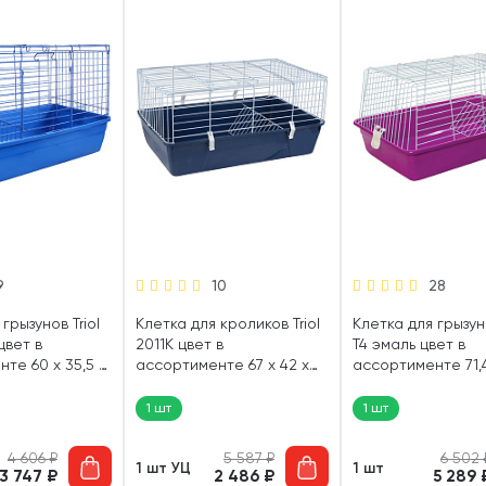
9
10
28
грызунов Triol
Клетка для кроликов Triol
Клетка для грызуно
цвет в
2011K цвет в
T4 эмаль цвет в
те 60 х 35,5 х
ассортименте 67 х 42 х
ассортименте 71,4
)
33 см (1 шт)
36,5 см (1 шт)
1 шт
1 шт
4 606
₽
5 587
₽
6 502
1 шт УЦ
1 шт
3 747
₽
2 486
₽
5 289