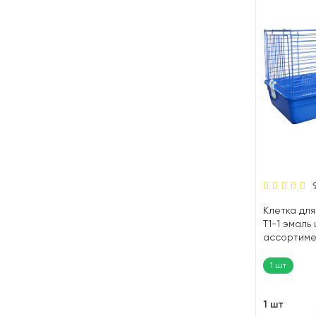
Клетка для 
T1-1 эмаль 
ассортимен
40 см (1 шт
1 шт
1 шт