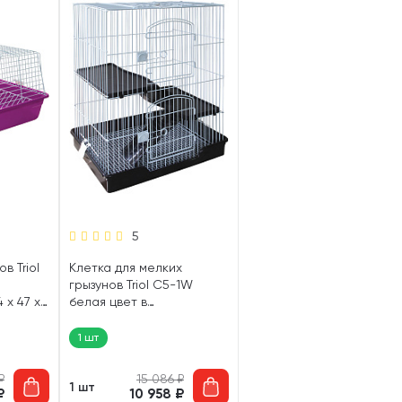
5
в Triol
Клетка для мелких
грызунов Triol C5-1W
 х 47 х
белая цвет в
ассортименте 61 х 46 х 77
см (1 шт)
1 шт
₽
15 086
₽
1 шт
₽
10 958
₽