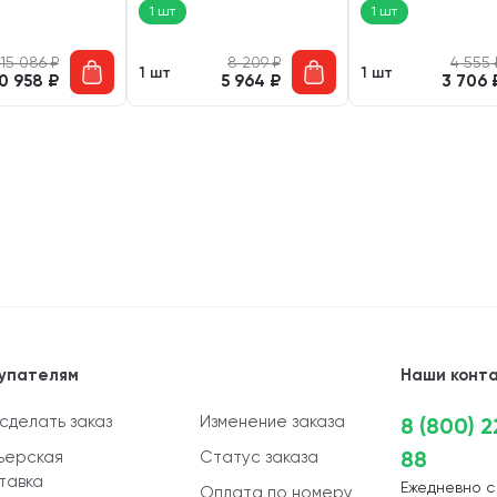
1 шт
1 шт
15 086
₽
8 209
₽
4 555
1 шт
1 шт
10 958
₽
5 964
₽
3 706
упателям
Наши конт
 сделать заказ
Изменение заказа
8 (800) 
88
ьерская
Статус заказа
тавка
Ежедневно с
Оплата по номеру