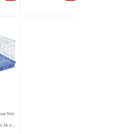
в Triol
х 34 х