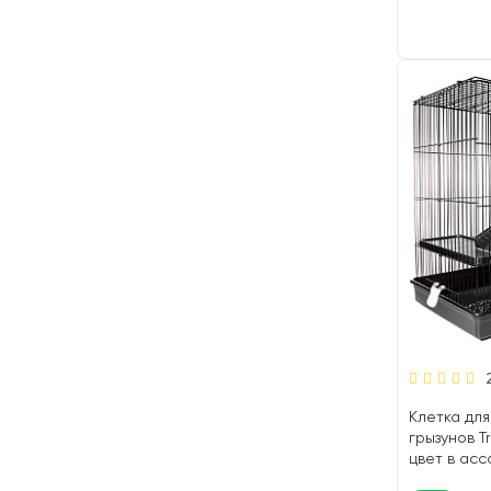
Клетка для
грызунов T
цвет в асс
46 х 77 см (