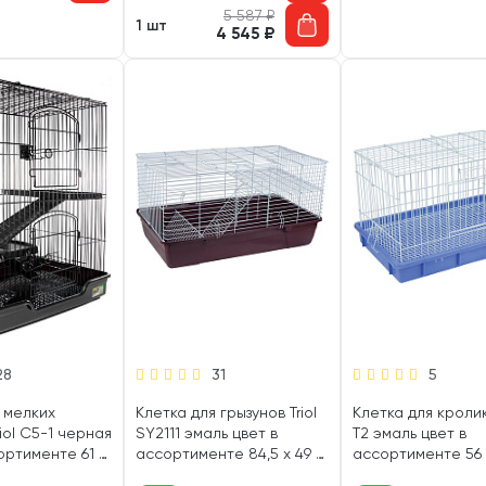
5 587
₽
1 шт
4 545
₽
28
31
5
 мелких
Клетка для грызунов Triol
Клетка для кролико
riol C5-1 черная
SY2111 эмаль цвет в
T2 эмаль цвет в
ортименте 61 х
ассортименте 84,5 х 49 х
ассортименте 56 
1 шт)
45 см (1 шт)
37 см (1 шт)