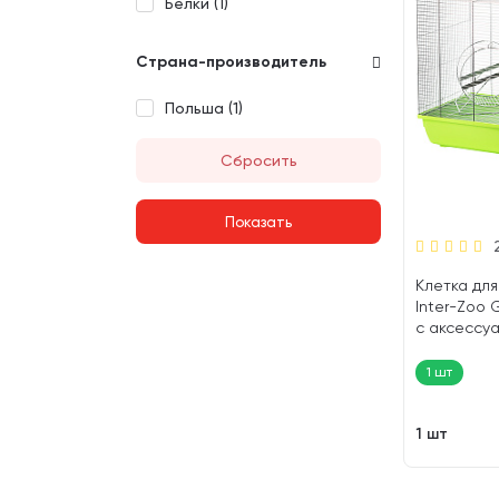
Белки (
1
)
Страна-производитель
Польша (
1
)
Сбросить
Клетка для
Inter-Zoo 
с аксессу
оцинкован
цвет в асс
1 шт
36 х 52 см (
1 шт