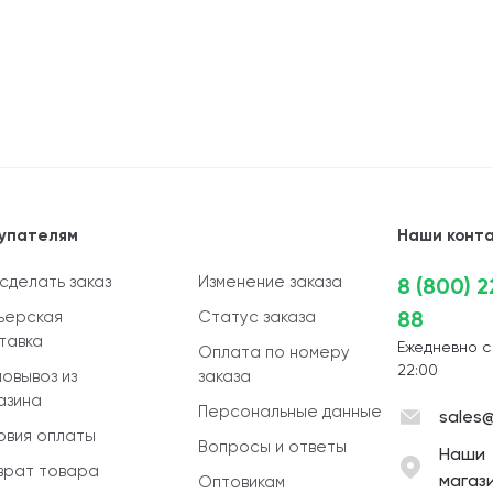
упателям
Наши конт
 сделать заказ
Изменение заказа
8 (800) 
88
ьерская
Статус заказа
тавка
Ежедневно с
Оплата по номеру
22:00
овывоз из
заказа
азина
Персональные данные
sales@
овия оплаты
Вопросы и ответы
Наши
врат товара
магаз
Оптовикам