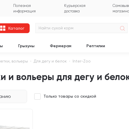
Полезная
Курьерская
Самовыво
информация
доставка
магазин
Каталог
цы
Грызуны
Фермерам
Рептилии
летки, вольеры
Для дегу и белок
Inter-Zoo
и и вольеры для дегу и белок
чанию
Только товары со скидкой