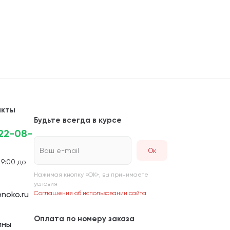
акты
Будьте всегда в курсе
222-08-
Ваш e-mail
 9:00 до
Нажимая кнопку «ОК», вы принимаете
условия
noko.ru
Соглашения об использовании сайта
Оплата по номеру заказа
ины