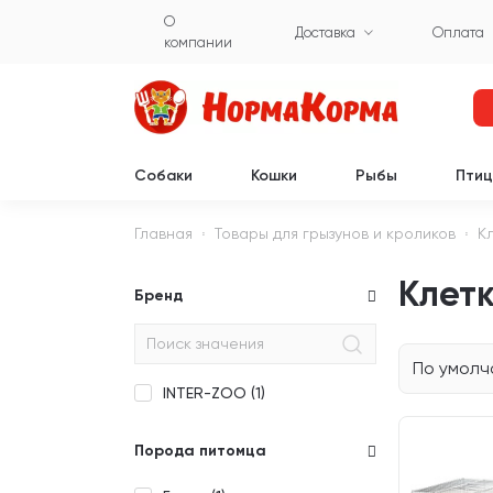
О
Доставка
Оплата
компании
Собаки
Кошки
Рыбы
Пти
Главная
Товары для грызунов и кроликов
К
Клетк
Бренд
По умол
INTER-ZOO (
1
)
Порода питомца