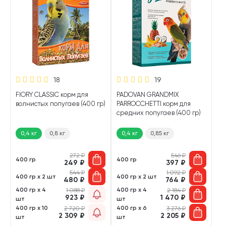
18
19
FIORY CLASSIC корм для
PADOVAN GRANDMIX
волнистых попугаев (400 гр)
PARROCCHETTI корм для
средних попугаев (400 гр)
0,4 кг
0,8 кг
0,4 кг
0,85 кг
272
₽
546
₽
400 гр
400 гр
249
₽
397
₽
544
₽
1 092
₽
400 гр х 2 шт
400 гр х 2 шт
480
₽
764
₽
400 гр х 4
400 гр х 4
1 088
₽
2 184
₽
923
₽
1 470
₽
шт
шт
400 гр х 10
400 гр х 6
2 720
₽
3 276
₽
2 309
₽
2 205
₽
шт
шт