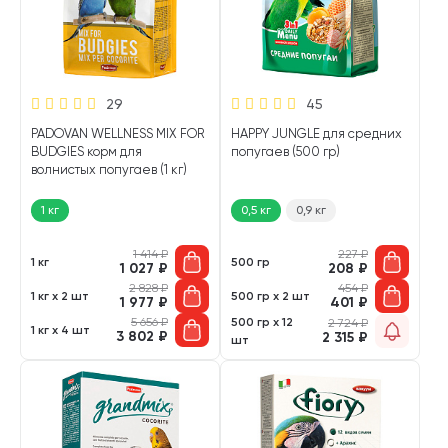
29
45
PADOVAN WELLNESS MIX FOR
HAPPY JUNGLE для средних
BUDGIES корм для
попугаев (500 гр)
волнистых попугаев (1 кг)
1 кг
0,5 кг
0,9 кг
1 414
₽
227
₽
1 кг
500 гр
1 027
₽
208
₽
2 828
₽
454
₽
1 кг х 2 шт
500 гр х 2 шт
1 977
₽
401
₽
5 656
₽
500 гр х 12
2 724
₽
1 кг х 4 шт
3 802
₽
2 315
₽
шт