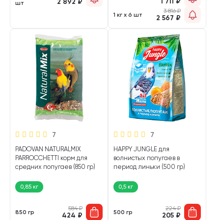
1 711
₽
2 892
₽
шт
3 816
₽
1 кг х 6 шт
2 567
₽
7
7
PADOVAN NATURALMIX
HAPPY JUNGLE для
PARROCCHETTI корм для
волнистых попугаев в
средних попугаев (850 гр)
период линьки (500 гр)
0,85 кг
0,5 кг
584
₽
224
₽
850 гр
500 гр
424
₽
205
₽