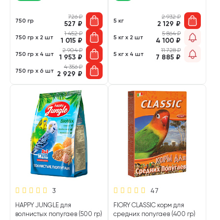
726
₽
2 932
₽
750 гр
5 кг
527
₽
2 129
₽
1 452
₽
5 864
₽
750 гр х 2 шт
5 кг х 2 шт
1 015
₽
4 100
₽
2 904
₽
11 728
₽
750 гр х 4 шт
5 кг х 4 шт
1 953
₽
7 885
₽
4 356
₽
750 гр х 6 шт
2 929
₽
3
47
HAPPY JUNGLE для
FIORY CLASSIC корм для
волнистых попугаев (500 гр)
средних попугаев (400 гр)