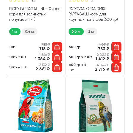
FIORY PAPPAGALLINI — Фиори
PADOVAN GRANDMIX
корм для волнистых
PAPPAGALLI корм для
попугаев (1 кг)
крупных попугаев (600 гр)
1 кг
0,4 кг
0,6 кг
2 кг
783
₽
1 011
₽
1 кг
600 гр
718
₽
733
₽
1 566
₽
2 022
₽
1 кг х 2 шт
600 гр х 2 шт
1 384
₽
1 412
₽
3 132
₽
600 гр х 4
4 044
₽
1 кг х 4 шт
2 661
₽
2 716
₽
шт