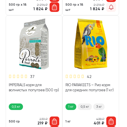
500 гр х 18
500 гр х 18
2 214
₽
2 214
₽
1 824
₽
1 824
₽
шт
шт
37
42
IMPERIALS корм для
RIO PARAKEETS – Рио корм
волнистых попугаев (500 гр)
для средних попугаев (1 кг)
0,5 кг
1 кг
0,5 кг
3 кг
239
₽
438
₽
500 гр
1 кг
219
₽
401
₽