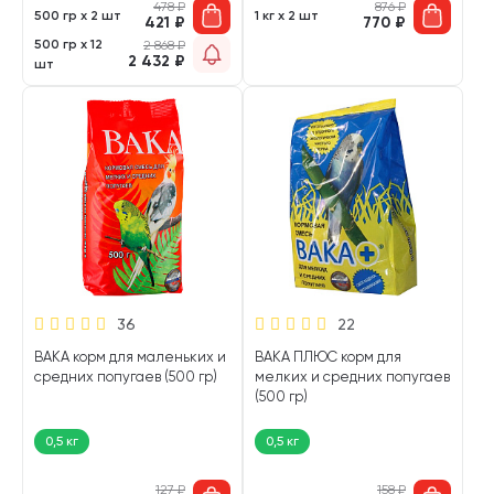
478
₽
876
₽
500 гр х 2 шт
1 кг х 2 шт
421
₽
770
₽
500 гр х 12
2 868
₽
2 432
₽
шт
36
22
ВАКА корм для маленьких и
ВАКА ПЛЮС корм для
средних попугаев (500 гр)
мелких и средних попугаев
(500 гр)
0,5 кг
0,5 кг
127
₽
158
₽