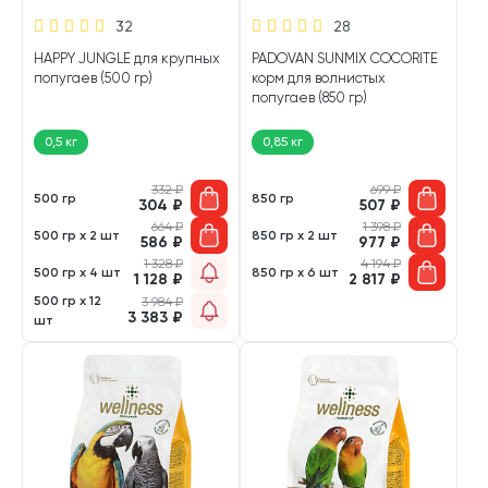
32
28
HAPPY JUNGLE для крупных
PADOVAN SUNMIX COCORITE
попугаев (500 гр)
корм для волнистых
попугаев (850 гр)
0,5 кг
0,85 кг
332
₽
699
₽
500 гр
850 гр
304
₽
507
₽
664
₽
1 398
₽
500 гр х 2 шт
850 гр х 2 шт
586
₽
977
₽
1 328
₽
4 194
₽
500 гр х 4 шт
850 гр х 6 шт
1 128
₽
2 817
₽
500 гр х 12
3 984
₽
3 383
₽
шт