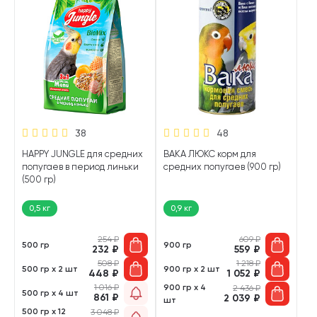
38
48
HAPPY JUNGLE для средних
ВАКА ЛЮКС корм для
попугаев в период линьки
средних попугаев (900 гр)
(500 гр)
0,5 кг
0,9 кг
254
₽
609
₽
500 гр
900 гр
232
₽
559
₽
508
₽
1 218
₽
500 гр х 2 шт
900 гр х 2 шт
448
₽
1 052
₽
1 016
₽
900 гр х 4
2 436
₽
500 гр х 4 шт
861
₽
2 039
₽
шт
500 гр х 12
3 048
₽