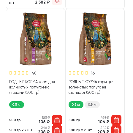
2 582
₽
шт
48
16
РОДНЫЕ КОРМА корм для
РОДНЫЕ КОРМА корм для
волнистых попугаев с
волнистых попугаев
ягодами (500 гр)
стандарт (500 гр)
0,5 кг
0,5 кг
0,9 кг
123
₽
123
₽
500 гр
500 гр
106
₽
106
₽
246
₽
246
₽
500 гр х 2 шт
500 гр х 2 шт
208
₽
208
₽