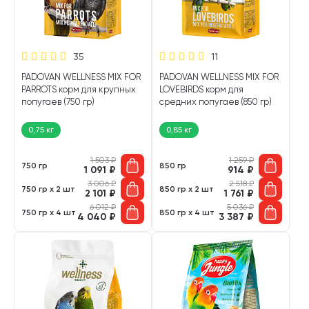
35
11
PADOVAN WELLNESS MIX FOR
PADOVAN WELLNESS MIX FOR
PARROTS корм для крупных
LOVEBIRDS корм для
попугаев (750 гр)
средних попугаев (850 гр)
0,75 кг
0,85 кг
1 503
₽
1 259
₽
750 гр
850 гр
1 091
₽
914
₽
3 006
₽
2 518
₽
750 гр х 2 шт
850 гр х 2 шт
2 101
₽
1 761
₽
6 012
₽
5 036
₽
750 гр х 4 шт
850 гр х 4 шт
4 040
₽
3 387
₽