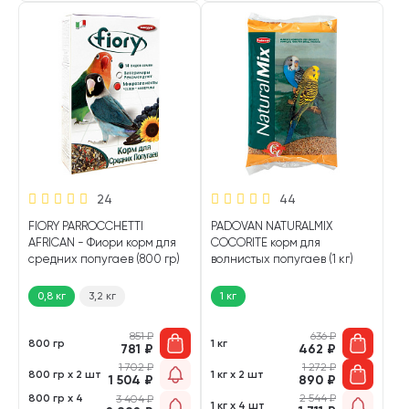
24
44
FIORY PARROCCHETTI
PADOVAN NATURALMIX
AFRICAN - Фиори корм для
COCORITE корм для
средних попугаев (800 гр)
волнистых попугаев (1 кг)
0,8 кг
3,2 кг
1 кг
851
₽
636
₽
800 гр
1 кг
781
₽
462
₽
1 702
₽
1 272
₽
800 гр х 2 шт
1 кг х 2 шт
1 504
₽
890
₽
800 гр х 4
2 544
₽
3 404
₽
1 кг х 4 шт