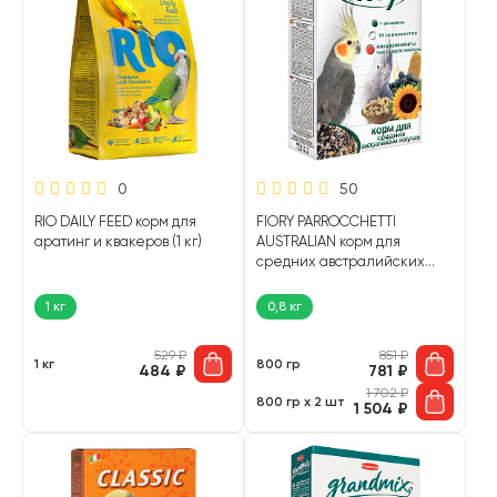
0
50
RIO DAILY FEED корм для
FIORY PARROCCHETTI
аратинг и квакеров (1 кг)
AUSTRALIAN корм для
средних австралийских
попугаев (800 гр)
1 кг
0,8 кг
529
₽
851
₽
1 кг
800 гр
484
₽
781
₽
1 702
₽
800 гр х 2 шт
1 504
₽