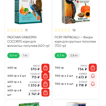
11
19
PADOVAN GRANDMIX
FIORY PAPPAGALLI — Фиори
COCORITE корм для
корм для крупных попугаев
волнистых попугаев (400 гр)
(700 гр)
0,4 кг
1 кг
0,7 кг
2,8 кг
510
₽
799
₽
400 гр
700 гр
370
₽
734
₽
1 020
₽
1 598
₽
400 гр х 2 шт
700 гр х 2 шт
713
₽
1 413
₽
400 гр х 4
3 196
₽
2 040
₽
700 гр х 4 шт
2 718
₽
1 370
₽
шт
400 гр х 8
4 080
₽
2 741
₽
шт