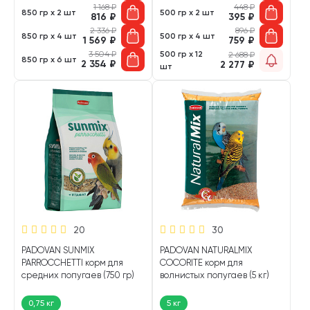
1 168
₽
448
₽
850 гр х 2 шт
500 гр х 2 шт
816
₽
395
₽
2 336
₽
896
₽
850 гр х 4 шт
500 гр х 4 шт
1 569
₽
759
₽
3 504
₽
500 гр х 12
2 688
₽
850 гр х 6 шт
2 354
₽
2 277
₽
шт
20
30
PADOVAN SUNMIX
PADOVAN NATURALMIX
PARROCCHETTI корм для
COCORITE корм для
средних попугаев (750 гр)
волнистых попугаев (5 кг)
0,75 кг
5 кг