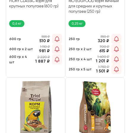
FIORY CLASSIC корм для
RIO EGGFOOD корм яичный
крупных попугаев (600 гр)
для средних и крупных
попугаев (250 гр)
0,6 кг
0,25 кг
555
₽
350
₽
600 гр
250 гр
510
₽
320
₽
1 110
₽
700
₽
600 гр х 2 шт
250 гр х 2 шт
981
₽
615
₽
600 гр х 4
1 400
₽
2 220
₽
250 гр х 4 шт
1 201
₽
1 887
₽
шт
1 750
₽
250 гр х 5 шт
1 501
₽