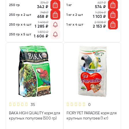
374
₽
627
₽
250 гр
1 кг
342
₽
574
₽
748
₽
1 254
₽
250 гр х 2 шт
1 кг х 2 шт
658
₽
1 103
₽
1 496
₽
2 508
₽
250 гр х 4 шт
1 кг х 4 шт
1 285
₽
2 153
₽
1 870
₽
250 гр х 5 шт
1 606
₽
35
0
ВАКА HIGH QUALITY корм для
FIORY PET PARADISE корм для
крупных попугаев (500 гр)
крупных попугаев (1 кг)