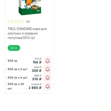
41
TRIOL STANDARD корм для
крупных и средних
попугаев (500 гр)
0,5 кг
170
₽
500 гр
156
₽
340
₽
500 гр х 2 шт
300
₽
680
₽
500 гр х 4 шт
576
₽
500 гр х 20
3 400
₽
2 880
₽
шт