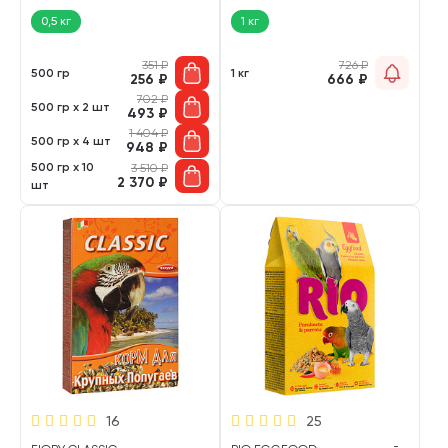
0,5 кг
1 кг
351
₽
726
₽
500 гр
1 кг
256
₽
666
₽
702
₽
500 гр х 2 шт
493
₽
1 404
₽
500 гр х 4 шт
948
₽
500 гр х 10
3 510
₽
2 370
₽
шт
16
25