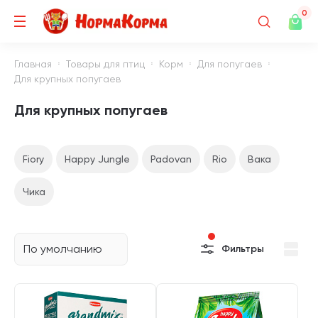
0
Главная
Товары для птиц
Корм
Для попугаев
Для крупных попугаев
Для крупных попугаев
Fiory
Happy Jungle
Padovan
Rio
Вака
Чика
По умолчанию
Фильтры