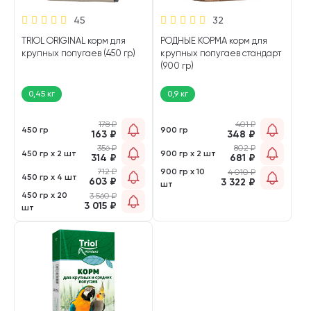
45
32
TRIOL ORIGINAL корм для
РОДНЫЕ КОРМА корм для
крупных попугаев (450 гр)
крупных попугаев стандарт
(900 гр)
0,45 кг
0,9 кг
178
₽
401
₽
450 гр
900 гр
163
₽
348
₽
356
₽
802
₽
450 гр х 2 шт
900 гр х 2 шт
314
₽
681
₽
712
₽
900 гр х 10
4 010
₽
450 гр х 4 шт
603
₽
3 322
₽
шт
450 гр х 20
3 560
₽
3 015
₽
шт