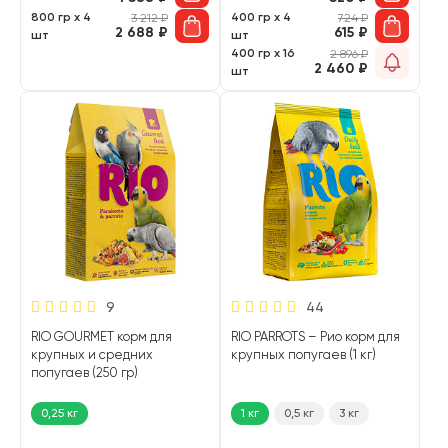
800 гр х 4
400 гр х 4
3 212
₽
724
₽
2 688
₽
615
₽
шт
шт
400 гр х 16
2 896
₽
2 460
₽
шт
9
44
RIO GOURMET корм для
RIO PARROTS – Рио корм для
крупных и средних
крупных попугаев (1 кг)
попугаев (250 гр)
0,25 кг
1 кг
0,5 кг
3 кг