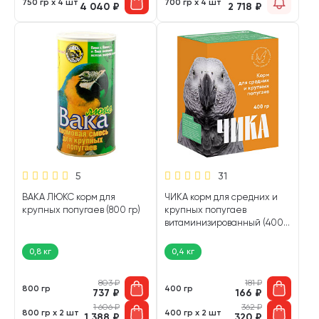
750 гр х 4 шт
700 гр х 4 шт
4 040
₽
2 718
₽
5
31
ВАКА ЛЮКС корм для
ЧИКА корм для средних и
крупных попугаев (800 гр)
крупных попугаев
витаминизированный (400
гр)
0,8 кг
0,4 кг
803
₽
181
₽
800 гр
400 гр
737
₽
166
₽
1 606
₽
362
₽
800 гр х 2 шт
400 гр х 2 шт
1 388
₽
320
₽