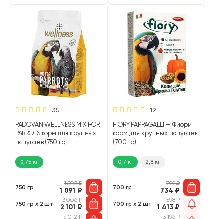
35
19
PADOVAN WELLNESS MIX FOR
FIORY PAPPAGALLI — Фиори
PARROTS корм для крупных
корм для крупных попугаев
попугаев (750 гр)
(700 гр)
0,75 кг
0,7 кг
2,8 кг
1 503
₽
799
₽
750 гр
700 гр
1 091
₽
734
₽
3 006
₽
1 598
₽
750 гр х 2 шт
700 гр х 2 шт
2 101
₽
1 413
₽
6 012
₽
3 196
₽