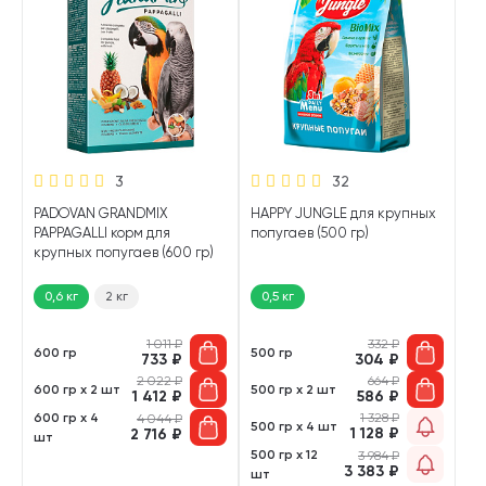
3
32
PADOVAN GRANDMIX
HAPPY JUNGLE для крупных
PAPPAGALLI корм для
попугаев (500 гр)
крупных попугаев (600 гр)
0,6 кг
2 кг
0,5 кг
1 011
₽
332
₽
600 гр
500 гр
733
₽
304
₽
2 022
₽
664
₽
600 гр х 2 шт
500 гр х 2 шт
1 412
₽
586
₽
600 гр х 4
1 328
₽
4 044
₽
500 гр х 4 шт
1 128
₽
2 716
₽
шт
500 гр х 12
3 984
₽
3 383
₽
шт