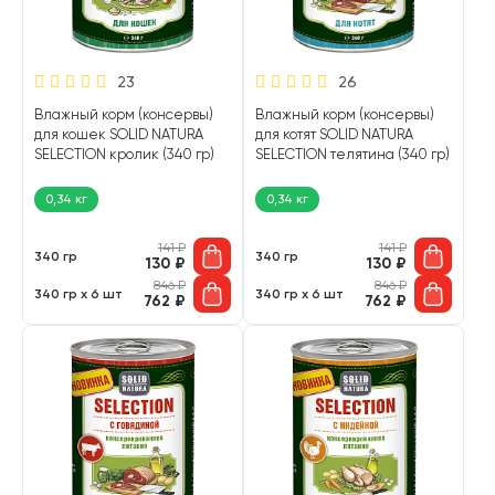
23
26
Влажный корм (консервы)
Влажный корм (консервы)
для кошек SOLID NATURA
для котят SOLID NATURA
SELECTION кролик (340 гр)
SELECTION телятина (340 гр)
0,34 кг
0,34 кг
141
₽
141
₽
340 гр
340 гр
130
₽
130
₽
846
₽
846
₽
340 гр х 6 шт
340 гр х 6 шт
762
₽
762
₽