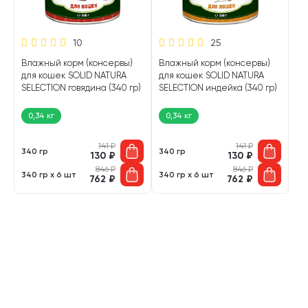
10
25
Влажный корм (консервы)
Влажный корм (консервы)
для кошек SOLID NATURA
для кошек SOLID NATURA
SELECTION говядина (340 гр)
SELECTION индейка (340 гр)
0,34 кг
0,34 кг
141
₽
141
₽
340 гр
340 гр
130
₽
130
₽
846
₽
846
₽
340 гр х 6 шт
340 гр х 6 шт
762
₽
762
₽