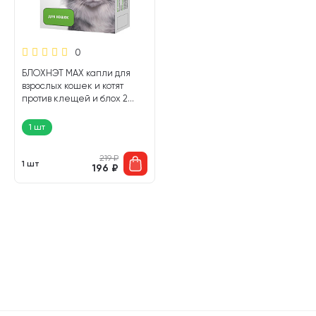
0
БЛОХНЭТ MAX капли для
взрослых кошек и котят
против клещей и блох 2
пипетки по 0,5 мл
Астрафарм (1 шт)
1 шт
219
₽
1 шт
196
₽