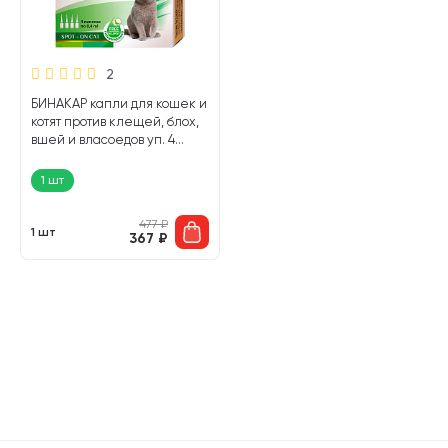
2
БИНАКАР капли для кошек и
котят против клещей, блох,
вшей и власоедов уп. 4
пипетки (1 шт)
1 шт
477
₽
1 шт
367
₽