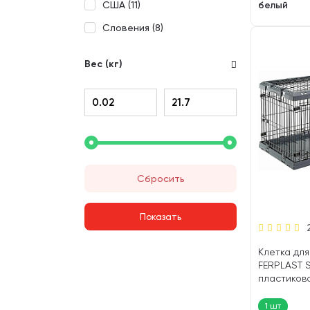
белый
США (
11
)
Словения (
8
)
Вес (кг)
Сбросить
Клетка для
FERPLAST 
пластиков
поддоном 9
(1 шт)
1 шт