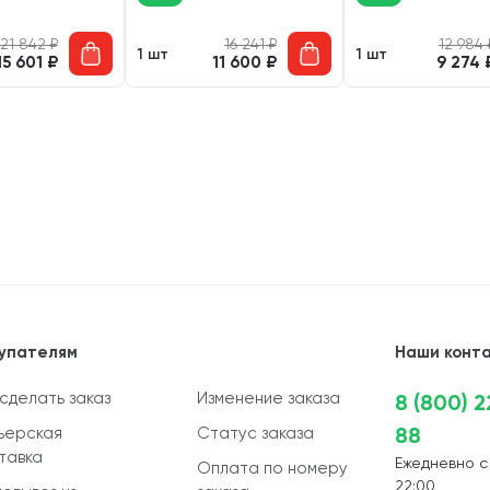
21 842
₽
16 241
₽
12 984
1 шт
1 шт
15 601
₽
11 600
₽
9 274
упателям
Наши конт
 сделать заказ
Изменение заказа
8 (800) 
88
ьерская
Статус заказа
тавка
Ежедневно с
Оплата по номеру
22:00