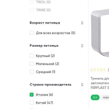
TRIOL (
0
)
TRIXIE (
0
)
Возраст питомца
Для всех возрастов (
5
)
Размер питомца
Крупный (
2
)
Маленький (
2
)
Средний (
1
)
Туннель дл
автоматич
Страна-производитель
FERPLAST S
х 5 х 18,4 
Италия (
6
)
0 л
кор
Китай (
47
)