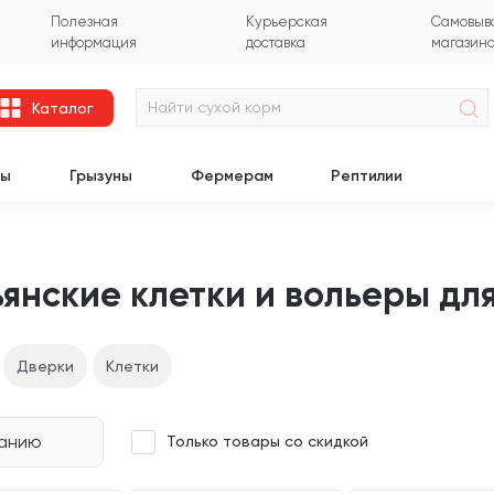
Полезная
Курьерская
Самовыво
информация
доставка
магазин
Каталог
цы
Грызуны
Фермерам
Рептилии
янские клетки и вольеры дл
Дверки
Клетки
чанию
Только товары со скидкой