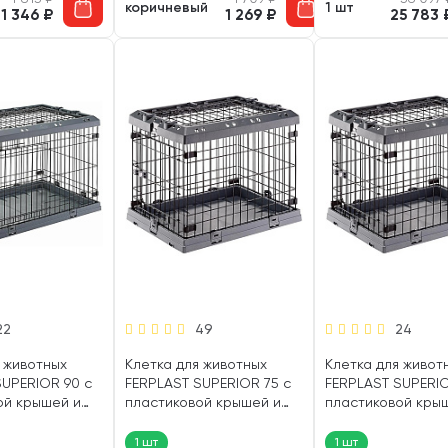
коричневый
1 шт
1 346
₽
1 269
₽
25 783
22
49
24
 животных
Клетка для животных
Клетка для живот
SUPERIOR 90 с
FERPLAST SUPERIOR 75 с
FERPLAST SUPERIO
ой крышей и
пластиковой крышей и
пластиковой кры
2 х 58 х 62 см
поддоном 77 х 51 х 55 см
поддоном 62 х 47 
(1 шт)
(1 шт)
1 шт
1 шт