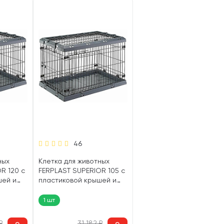
46
ных
Клетка для животных
R 120 с
FERPLAST SUPERIOR 105 с
шей и
пластиковой крышей и
 х 82 см
поддоном 107 х 77 х 73 см
(1 шт)
1 шт
₽
31 182
₽