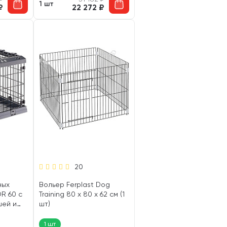
1 шт
₽
22 272
₽
20
ных
Вольер Ferplast Dog
R 60 с
Training 80 х 80 х 62 см (1
шей и
шт)
х 50 см
1 шт