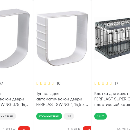
37
10
17
я
Туннель для
Клетка для живот
еской двери
автоматической двери
FERPLAST SUPERIO
WING 3/5, 16,3
FERPLAST SWING 1, 15,5 х 5
пластиковой кры
см (белый)
х 16 см (коричневый)
поддоном 118 х 77
(1 шт)
ичневый
коричневый
0 л
1 шт
1 813
₽
1 709
₽
36 097