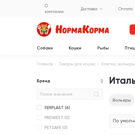
О
Доставка
Оплата
компании
Собаки
Кошки
Рыбы
Пти
Главная
Товары для кошек
Клетки, вольеры
Италь
Бренд
Вольеры
FERPLAST (
6
)
MIDWEST (
0
)
По умол
PETSAFE (
0
)