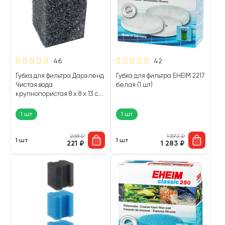
46
42
Губка для фильтра Дарэленд
Губка для фильтра EHEIM 2217
Чистая вода
белая (1 шт)
крупнопористая 8 х 8 х 13 см
(1 шт)
1 шт
1 шт
268
₽
1 872
₽
1 шт
1 шт
221
₽
1 283
₽