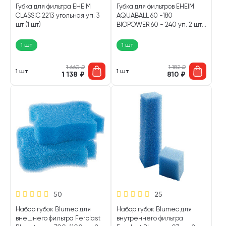
Губка для фильтра EHEIM
Губка для фильтров EHEIM
СLASSIC 2213 угольная уп. 3
AQUABALL 60 -180
шт (1 шт)
BIOPOWER 60 - 240 уп. 2 шт
(1 шт)
1 шт
1 шт
1 660
₽
1 182
₽
1 шт
1 шт
1 138
₽
810
₽
50
25
Набор губок Blumec для
Набор губок Blumec для
внешнего фильтра Ferplast
внутреннего фильтра