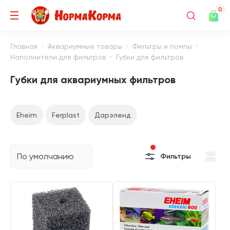
0
Главная
Аквариумные товары
Фильтры и помпы
Наполнители для фильтров
Губки для фильтров
Губки для аквариумных фильтров
Eheim
Ferplast
Дарэленд
По умолчанию
Фильтры