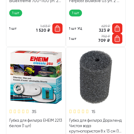
Bluextreme 700-1100 уп. 2
Ferplast Bluwave 03 уп. 2 шт
шт (1 шт)
(1 шт УЦ)
1 шт
1 шт
1 613
₽
629
₽
1 шт
1 шт УЦ
1 520
₽
323
₽
752
₽
1 шт
709
₽
35
15
Губка для фильтра EHEIM 2213
Губка для фильтра Дарэленд
белая (1 шт)
Чистая вода
крупнопористая 8 х 13 см (1