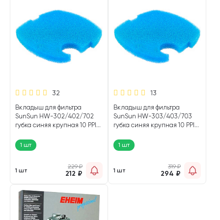
32
13
Вкладыш для фильтра
Вкладыш для фильтра
SunSun HW-302/402/702
SunSun HW-303/403/703
губка синяя крупная 10 PPI
губка синяя крупная 10 PPI
17,5 х 17,5 х 2 см (1 шт)
19,5 х 19,5 х 2 см (1 шт)
1 шт
1 шт
229
₽
319
₽
1 шт
1 шт
212
₽
294
₽