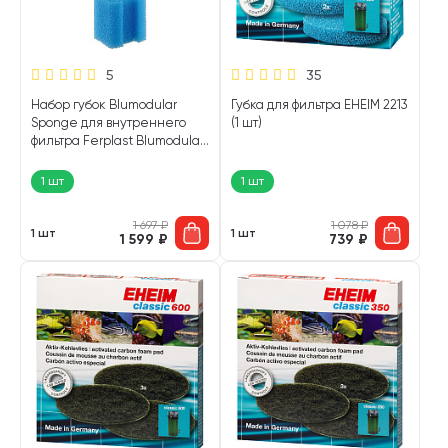
5
35
Набор губок Blumodular
Губка для фильтра EHEIM 2213
Sponge для внутреннего
(1 шт)
фильтра Ferplast Blumodular
уп. 3 шт (1 шт)
1 шт
1 шт
1 697
₽
1 078
₽
1 шт
1 шт
1 599
₽
739
₽