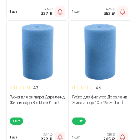
389
₽
425
₽
1 шт
1 шт
327
₽
352
₽
43
46
Губка для фильтра Дарэленд
Губка для фильтра Дарэленд
Живая вода 8 х 13 см (1 шт)
Живая вода 10 х 16 см (1 шт)
1 шт
1 шт
264
₽
315
₽
1 шт
1 шт
222
₽
265
₽