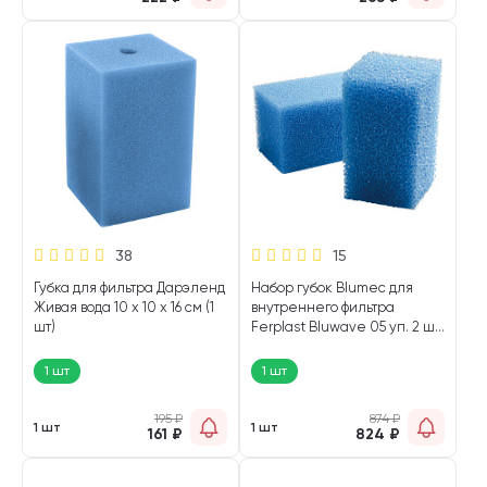
38
15
Губка для фильтра Дарэленд
Набор губок Blumec для
Живая вода 10 х 10 х 16 см (1
внутреннего фильтра
шт)
Ferplast Bluwave 05 уп. 2 шт
(1 шт)
1 шт
1 шт
195
₽
874
₽
1 шт
1 шт
161
₽
824
₽