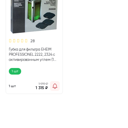
28
Губка для фильтра EHEIM
PROFESSIONEL 2222, 2324 с
активированным углем (1
шт)
1 шт
1 919
₽
1 шт
1 315
₽