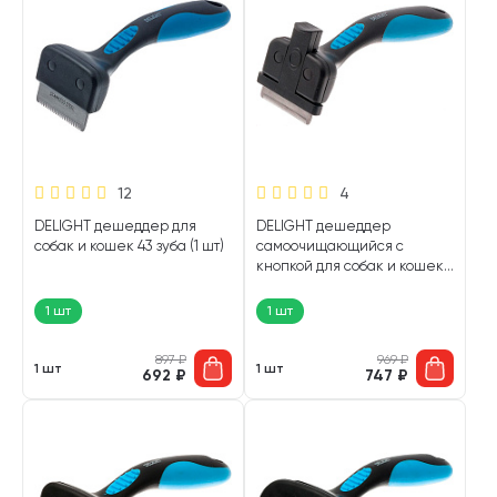
12
4
DELIGHT дешеддер для
DELIGHT дешеддер
собак и кошек 43 зуба (1 шт)
самоочищающийся с
кнопкой для собак и кошек
43 зубья (1 шт)
1 шт
1 шт
897
₽
969
₽
1 шт
1 шт
692
₽
747
₽