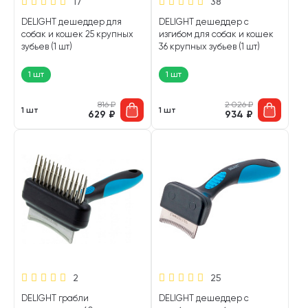
17
38
DELIGHT дешеддер для
DELIGHT дешеддер с
собак и кошек 25 крупных
изгибом для собак и кошек
зубьев (1 шт)
36 крупных зубьев (1 шт)
1 шт
1 шт
816
₽
2 026
₽
1 шт
1 шт
629
₽
934
₽
2
25
DELIGHT грабли
DELIGHT дешеддер с