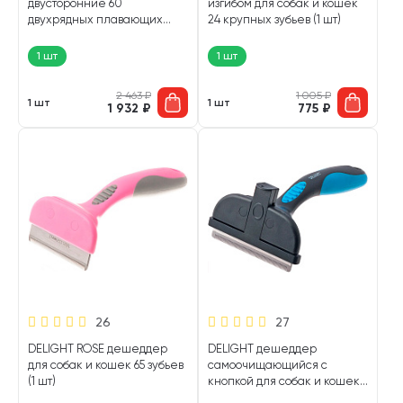
двусторонние 60
изгибом для собак и кошек
двухрядных плавающих
24 крупных зубьев (1 шт)
зубьев дешеддер с изгибом
(1 шт)
1 шт
1 шт
2 463
₽
1 005
₽
1 шт
1 шт
1 932
₽
775
₽
26
27
DELIGHT ROSE дешеддер
DELIGHT дешеддер
для собак и кошек 65 зубьев
самоочищающийся с
(1 шт)
кнопкой для собак и кошек
79 зубьев (1 шт)