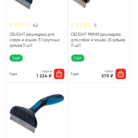
42
5
DELIGHT дешеддер для
DELIGHT МИНИ дешеддер
собак и кошек 37 крупных
для собак и кошек 25 зубьев
зубьев (1 шт)
(1 шт)
1 шт
1 шт
1 561
₽
739
₽
1 шт
1 шт
1 224
₽
570
₽