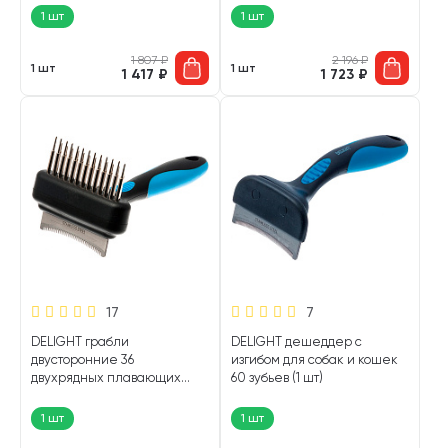
1 шт
1 шт
1 807
₽
2 196
₽
1 шт
1 шт
1 417
₽
1 723
₽
17
7
DELIGHT грабли
DELIGHT дешеддер с
двусторонние 36
изгибом для собак и кошек
двухрядных плавающих
60 зубьев (1 шт)
зубьев дешеддер с изгибом
(1 шт)
1 шт
1 шт