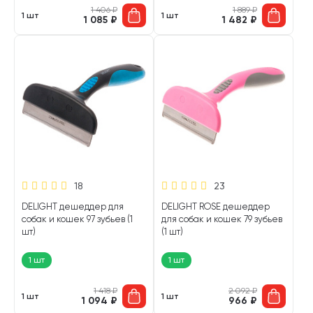
1 406
₽
1 889
₽
1 шт
1 шт
1 085
₽
1 482
₽
18
23
DELIGHT дешеддер для
DELIGHT ROSE дешеддер
собак и кошек 97 зубьев (1
для собак и кошек 79 зубьев
шт)
(1 шт)
1 шт
1 шт
1 418
₽
2 092
₽
1 шт
1 шт
1 094
₽
966
₽