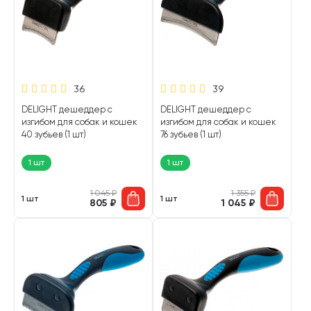
36
39
DELIGHT дешеддер с
DELIGHT дешеддер с
изгибом для собак и кошек
изгибом для собак и кошек
40 зубьев (1 шт)
76 зубьев (1 шт)
1 шт
1 шт
1 045
₽
1 355
₽
1 шт
1 шт
805
₽
1 045
₽