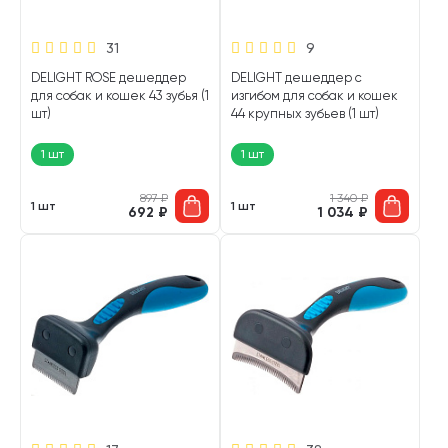
31
9
DELIGHT ROSE дешеддер
DELIGHT дешеддер с
для собак и кошек 43 зубья (1
изгибом для собак и кошек
шт)
44 крупных зубьев (1 шт)
1 шт
1 шт
897
₽
1 340
₽
1 шт
1 шт
692
₽
1 034
₽