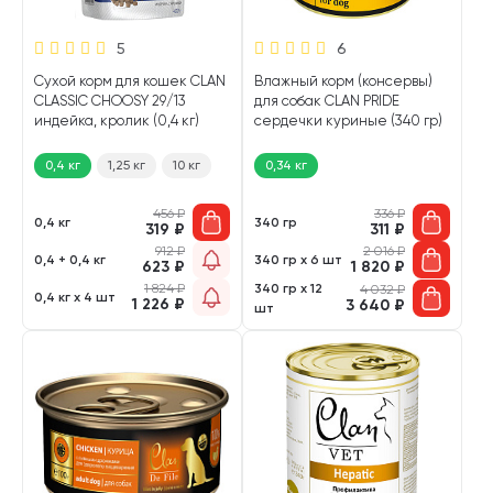
5
6
Сухой корм для кошек CLAN
Влажный корм (консервы)
CLASSIC CHOOSY 29/13
для собак CLAN PRIDE
индейка, кролик (0,4 кг)
сердечки куриные (340 гр)
0,4 кг
1,25 кг
10 кг
0,34 кг
456
₽
336
₽
0,4 кг
340 гр
319
₽
311
₽
912
₽
2 016
₽
0,4 + 0,4 кг
340 гр х 6 шт
623
₽
1 820
₽
1 824
₽
340 гр х 12
4 032
₽
0,4 кг х 4 шт
1 226
₽
3 640
₽
шт