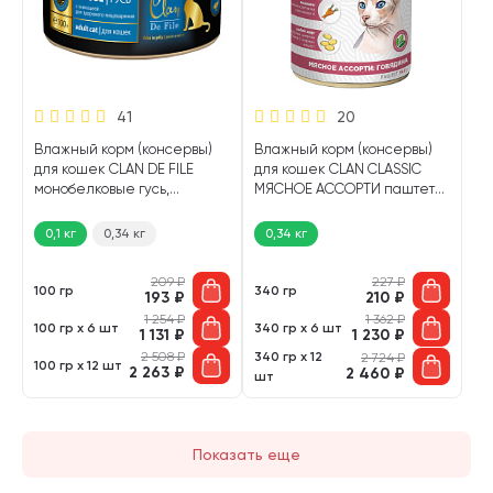
41
20
Влажный корм (консервы)
Влажный корм (консервы)
для кошек CLAN DE FILE
для кошек CLAN CLASSIC
монобелковые гусь,
МЯСНОЕ АССОРТИ паштет
эхинацея (100 гр)
говядина (340 гр)
0,1 кг
0,34 кг
0,34 кг
209
₽
227
₽
100 гр
340 гр
193
₽
210
₽
1 254
₽
1 362
₽
100 гр х 6 шт
340 гр х 6 шт
1 131
₽
1 230
₽
2 508
₽
340 гр х 12
2 724
₽
100 гр х 12 шт
2 263
₽
2 460
₽
шт
Показать еще