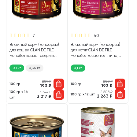
7
40
Влажный корм (консервы)
Влажный корм (консервы)
для кошек CLAN DE FILE
для котят CLAN DE FILE
монобелковые говядина,
монобелковые телятина,
таурин (100 гр)
оливковое масло (100 гр)
0,1 кг
0,34 кг
0,1 кг
209
₽
209
₽
100 гр
100 гр
193
₽
193
₽
100 гр х 16
2 508
₽
3 344
₽
100 гр х 12 шт
2 263
₽
3 017
₽
шт