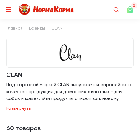
0
Главная
Бренды
CLAN
CLAN
Под торговой маркой CLAN выпускается европейского
качества продукция для домашних животных - для
собак и кошек. Эти продукты относятся к новому
поколению - у них тщательно выверенный состав и
Развернуть
потрясающий вкус. Разработку рецептуры этих
продуктов вели специалисты из Германии,
производство находится в нескольких европейских
60 товаров
странах, в том числе уже более 9 лет в России.