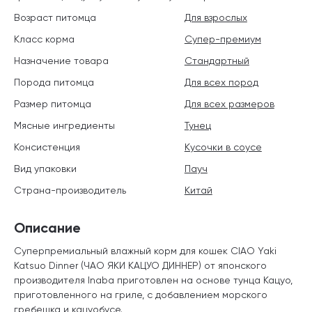
Возраст питомца
Для взрослых
Класс корма
Супер-премиум
Назначение товара
Стандартный
Порода питомца
Для всех пород
Размер питомца
Для всех размеров
Мясные ингредиенты
Тунец
Консистенция
Кусочки в соусе
Вид упаковки
Пауч
Страна-производитель
Китай
Описание
Суперпремиальный влажный корм для кошек CIAO Yaki
Katsuo Dinner (ЧАО ЯКИ КАЦУО ДИННЕР) от японского
производителя Inaba приготовлен на основе тунца Кацуо,
приготовленного на гриле, с добавлением морского
гребешка и кацуобусе.