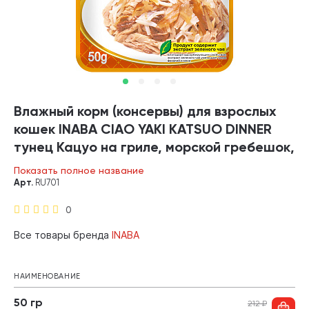
Влажный корм (консервы) для взрослых
кошек INABA CIAO YAKI KATSUO DINNER
тунец Кацуо на гриле, морской гребешок,
кацуобуси в соусе пауч (50 гр)
Показать полное название
Арт.
RU701
0
Все товары бренда
INABA
НАИМЕНОВАНИЕ
50 гр
212
₽