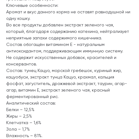
Ключевые особенности:
Аромат и вкус данного корма не оставят равнодушной ни
одну кошку.
Во все продукты добавлен экстракт зеленого чая,
который, благодаря содержанию катехина, нейтрализует
неприятные запахи содержимого кишечника.
Состав обогащён витамином Е - натуральным
антиоксидантом, поддерживающим иммунную систему.
Не содержит искусственных добавок, красителей и
консервантов.
Состав: тунец Кацуо, морской гребешок, куриный жир,
кацуобуси, экстракт тунца Кацуо, крахмал, кальция
фосфат, загуститель, дрожжевой экстракт, таурин, агар-
агар, витамин Е, экстракт зеленого чая, красный
ферментированный рис.
Аналитический состав:
Белки – 12,5%
Жиры – 2,5%
Клетчатка – 1,6%
Зола – 1,7%
Влажность – 81%.