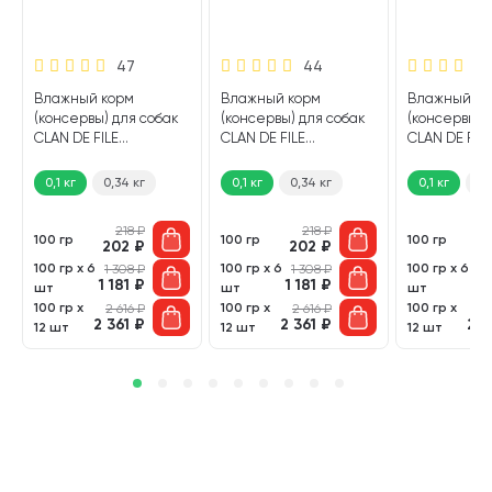
47
44
Влажный корм
Влажный корм
Влажный ко
(консервы) для собак
(консервы) для собак
(консервы) 
CLAN DE FILE
CLAN DE FILE
CLAN DE FILE
монобелковые
монобелковые гусь,
монобелков
курица, пивные
льняное масло (100
кролик, льн
0,1 кг
0,34 кг
0,1 кг
0,34 кг
0,1 кг
0,
дрожжи (100 гр)
гр)
масло (100 г
218
₽
218
₽
100 гр
100 гр
100 гр
202
₽
202
₽
2
100 гр х 6
100 гр х 6
100 гр х 6
1 308
₽
1 308
₽
1 
1 181
₽
1 181
₽
1 
шт
шт
шт
100 гр х
100 гр х
100 гр х
2 616
₽
2 616
₽
2 
2 361
₽
2 361
₽
2 3
12 шт
12 шт
12 шт