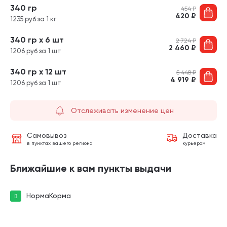
340 гр
454
₽
420
₽
1235 руб за 1 кг
340 гр х 6 шт
2 724
₽
2 460
₽
1206 руб за 1 шт
340 гр х 12 шт
5 448
₽
4 919
₽
1206 руб за 1 шт
Отслеживать изменение цен
Самовывоз
Доставка
в пунктах вашего региона
курьером
Ближайшие к вам пункты выдачи
НормаКорма