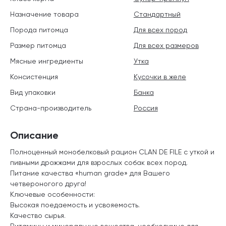
Назначение товара
Стандартный
Порода питомца
Для всех пород
Размер питомца
Для всех размеров
Мясные ингредиенты
Утка
Консистенция
Кусочки в желе
Вид упаковки
Банка
Страна-производитель
Россия
Описание
Полноценный монобелковый рацион CLAN DE FILE с уткой и
пивными дрожжами для взрослых собак всех пород.
Питание качества «human grade» для Вашего
четвероногого друга!
Ключевые особенности:
Высокая поедаемость и усвояемость.
Качество сырья.
Витамины и минеральные вещества, необходимые для