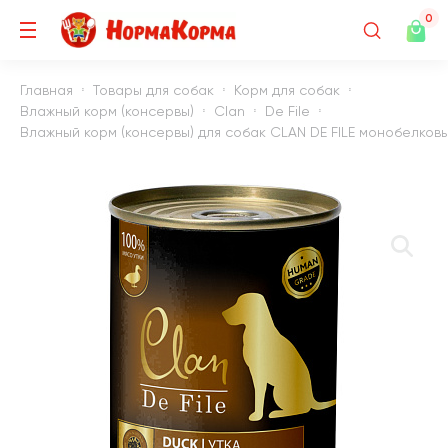
0
Главная
Товары для собак
Корм для собак
Влажный корм (консервы)
Clan
De File
Влажный корм (консервы) для собак CLAN DE FILE монобелковы