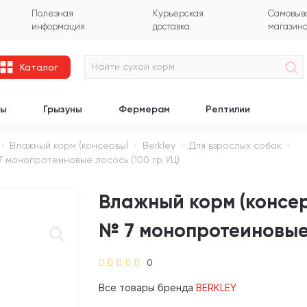
Полезная
Курьерская
Самовыво
информация
доставка
магазин
Каталог
цы
Грызуны
Фермерам
Рептилии
Влажный корм (консервы)
Berkley
Для взрослых собак
7 монопротеиновые лосось (100 гр УЦ)
Влажный корм (консер
№ 7 монопротеиновые 
0
Все товары бренда
BERKLEY