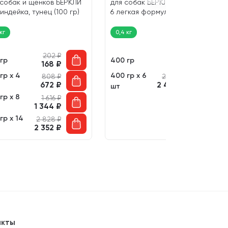
 собак и щенков БЕРКЛИ
для собак БЕРКЛИ LOCAL №
индейка, тунец (100 гр)
6 легкая формула (400 гр)
 кг
0,4 кг
202
₽
497
₽
 гр
400 гр
168
₽
414
₽
гр х 4
400 гр х 6
808
₽
2 982
₽
672
₽
2 484
₽
шт
гр х 8
1 616
₽
1 344
₽
гр х 14
2 828
₽
2 352
₽
акты