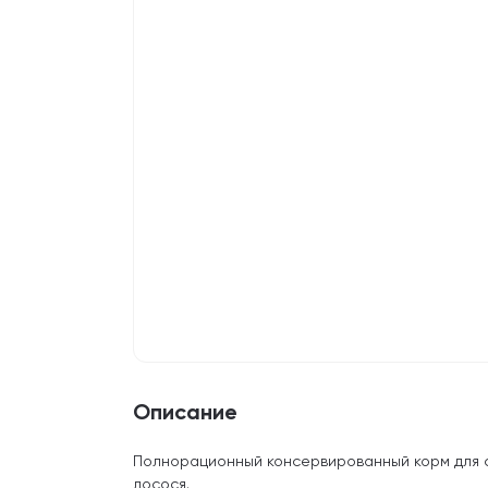
Описание
Полнорационный консервированный корм для с
лосося.