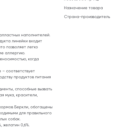
Назначение товара
Страна-производитель
 балластных наполнителей.
дукта линейки входит
то позволяет легко
ие аллергию.
еносимостью, когда
e – соответствует
одству продуктов питания
диенты, способные вызвать
ая мука, красители,
 кормов Беркли, обогащены
ходимыми для правильного
лых собак.
, желатин 0,6%.