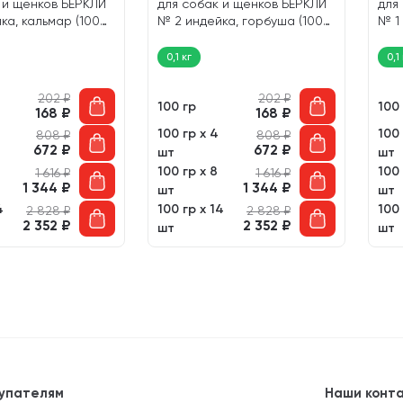
 и щенков БЕРКЛИ
для собак и щенков БЕРКЛИ
для
ка, кальмар (100
№ 2 индейка, горбуша (100
№ 1 
гр)
0,1 кг
0,1
202
₽
202
₽
100 гр
100
168
₽
168
₽
100 гр х 4
100 
808
₽
808
₽
672
₽
672
₽
шт
шт
100 гр х 8
100 
1 616
₽
1 616
₽
1 344
₽
1 344
₽
шт
шт
4
100 гр х 14
100 
2 828
₽
2 828
₽
2 352
₽
2 352
₽
шт
шт
упателям
Наши конт