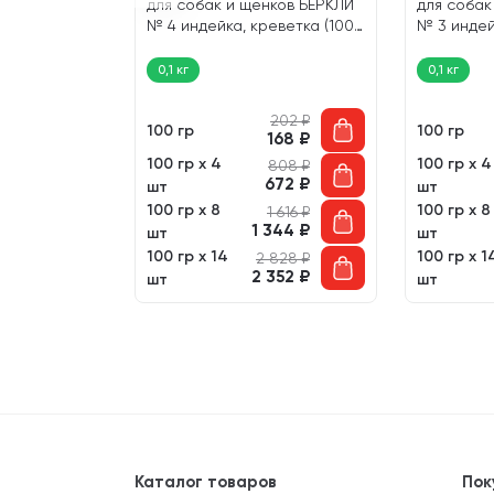
ЛИ № 5
для собак и щенков БЕРКЛИ
для собак
ые кролик
№ 4 индейка, креветка (100
№ 3 индей
гр)
гр)
0,1 кг
0,1 кг
231
₽
202
₽
100 гр
100 гр
192
₽
168
₽
100 гр х 4
100 гр х 4
 386
₽
808
₽
 152
₽
672
₽
шт
шт
100 гр х 8
100 гр х 8
 772
₽
1 616
₽
304
₽
1 344
₽
шт
шт
100 гр х 14
100 гр х 1
2 828
₽
2 352
₽
шт
шт
Каталог товаров
Пок