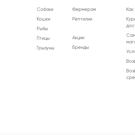
Собаки
Фермерам
Как
Кошки
Рептилии
Кур
дос
Рыбы
Сам
Акции
Птицы
маг
Бренды
Грызуны
Усл
Воз
Воз
сре