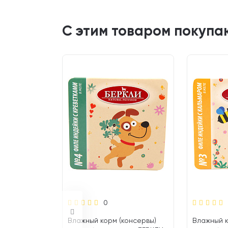
С этим товаром покупа
0
консервы)
Влажный корм (консервы)
Влажный к