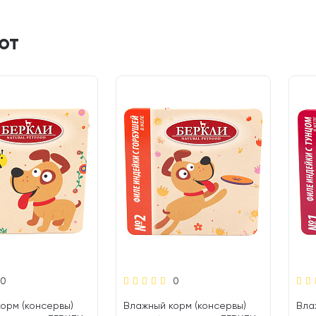
ют
0
0
орм (консервы)
Влажный корм (консервы)
Вла