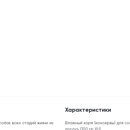
Характеристики
обак всех стадий жизни из
Влажный корм (консервы) для с
лосось (100 гр УЦ)