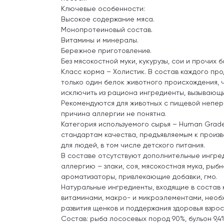
Ключевые особенности:
Высокое содержание мяса.
Монопротеиновый состав.
Витамины и минералы.
Бережное приготовление.
Без мясокостной муки, кукурузы, сои и прочих
Класс корма – Холистик. В состав каждого про
только один белок животного происхождения, ч
исключить из рациона ингредиенты, вызывающ
Рекомендуются для животных с пищевой непер
причина аллергии не понятна.
Категория используемого сырья – Human Grad
стандартам качества, предъявляемым к произв
для людей, в том числе детского питания.
В составе отсутствуют дополнительные ингре
аллергию – злаки, соя, мясокостная мука, рыбн
ароматизаторы, привлекающие добавки, гмо.
Натуральные ингредиенты, входящие в состав
витаминами, макро- и микроэлементами, необ
развития щенков и поддержания здоровья взрос
Состав: рыба лососевых пород 90%, бульон 9,4%