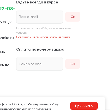
Будьте всегда в курсе
222-08-
Ваш e-mail
 9:00 до
Нажимая кнопку «ОК», вы принимаете
условия
noko.ru
Соглашения об использовании сайта
Оплата по номеру заказа
ины
Номер заказа
Ок
сь на
 файлы Сookie, чтобы улучшить работу
Принимаю
чить удобство его использования.