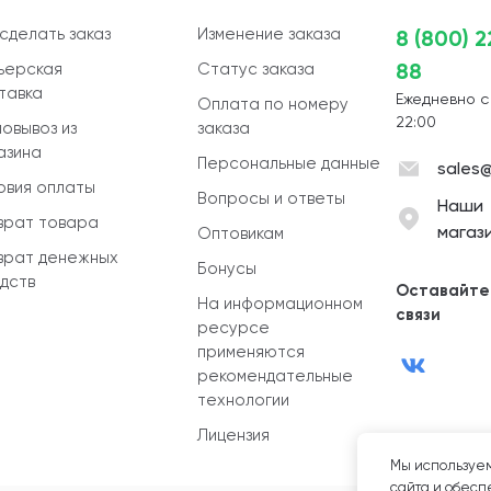
 сделать заказ
Изменение заказа
8 (800) 
88
ьерская
Статус заказа
тавка
Ежедневно с
Оплата по номеру
22:00
овывоз из
заказа
азина
Персональные данные
sales@
овия оплаты
Вопросы и ответы
Наши
врат товара
магаз
Оптовикам
врат денежных
Бонусы
дств
Оставайте
На информационном
связи
ресурсе
применяются
рекомендательные
технологии
Лицензия
Мы используем
сайта и обеспе