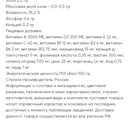
Зола 2,0 гр
Массовая доля соли - 0,3-0,5 гр
Влажность 78,2 %
Фосфор 0,4 гр
Кальций 0,3 гр
Пищевые добавки:
Витамин А 3000 МЕ, витамин D3 200 МЕ, витамин E 22 мг,
витамин С 40 мг, витамин В1 12 мг, витамин В2 6 мг, витамин
В6 3 мг, витамин В12 75 мкг, ниацинамид 15 мг, кальция д-
пантотенат 9 мг, фолиевая кислота 0,35 мг, биотин 300 мкг,
холина хлорид 700 мг, цинк 25 мг, марганец 1,4 мг, йод 0,75
мг, медь 1 мг.
Энергетическая ценность:111,9 кКал/100 гр.
Страна-производитель: Россия.
Информация о составе и ингредиентах, цветовом
решении, технических и иных характеристиках, стране-
изготовителе, внешнем виде и комплекте поставки товара
носит справочный характер и основана на последних
доступных к моменту публикации сведениях. Доставка
данного товара осуществляется во все регионы РФ.