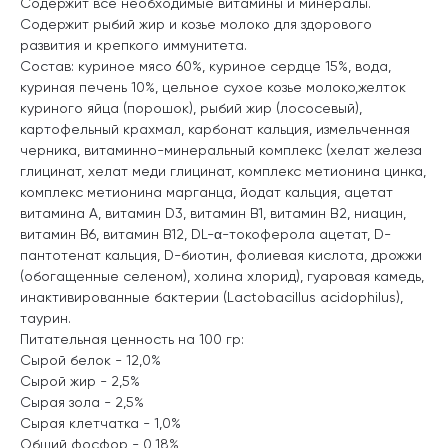
Содержит все необходимые витамины и минералы.
Содержит рыбий жир и козье молоко для здорового
развития и крепкого иммунитета.
Состав: куриное мясо 60%, куриное сердце 15%, вода,
куриная печень 10%, цельное сухое козье молоко,желток
куриного яйца (порошок), рыбий жир (лососевый),
картофельный крахмал, карбонат кальция, измельченная
черника, витаминно-минеральный комплекс (хелат железа
глицинат, хелат меди глицинат, комплекс метионина цинка,
комплекс метионина марганца, йодат кальция, ацетат
витамина А, витамин D3, витамин В1, витамин В2, ниацин,
витамин В6, витамин В12, DL-α-токоферола ацетат, D-
пантотенат кальция, D-биотин, фолиевая кислота, дрожжи
(обогащенные селеном), холина хлорид), гуаровая камедь,
инактивированные бактерии (Lactobacillus acidophilus),
таурин.
Питательная ценность на 100 гр:
Сырой белок - 12,0%
Сырой жир - 2,5%
Сырая зола - 2,5%
Сырая клетчатка - 1,0%
Общий фосфор - 0,18%