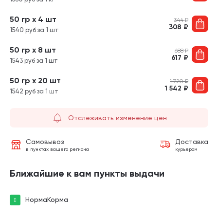
50 гр х 4 шт
344
₽
308
₽
1540 руб за 1 шт
50 гр х 8 шт
688
₽
617
₽
1543 руб за 1 шт
50 гр х 20 шт
1 720
₽
1 542
₽
1542 руб за 1 шт
Отслеживать изменение цен
Самовывоз
Доставка
в пунктах вашего региона
курьером
Ближайшие к вам пункты выдачи
НормаКорма