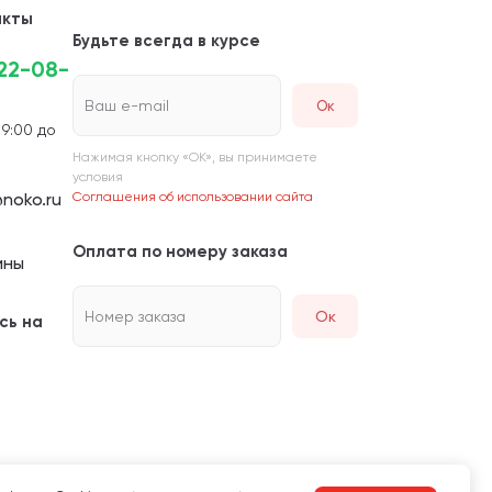
акты
Будьте всегда в курсе
222-08-
Ваш e-mail
 9:00 до
Нажимая кнопку «ОК», вы принимаете
условия
noko.ru
Соглашения об использовании сайта
Оплата по номеру заказа
ины
Номер заказа
Ок
сь на