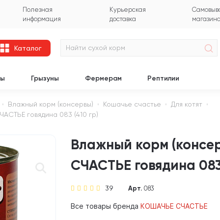
Полезная
Курьерская
Самовыво
информация
доставка
магазин
Каталог
цы
Грызуны
Фермерам
Рептилии
Влажный корм (консервы)
Кошачье счастье
Для котят
АСТЬЕ говядина 083 (410 гр)
Влажный корм (консер
СЧАСТЬЕ говядина 083 
39
Арт.
083
Все товары бренда
КОШАЧЬЕ СЧАСТЬЕ