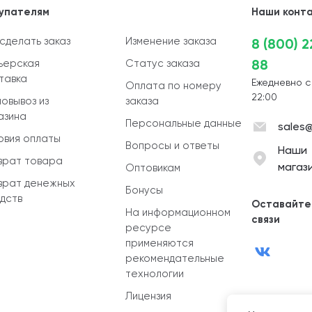
упателям
Наши конт
 сделать заказ
Изменение заказа
8 (800) 
88
ьерская
Статус заказа
тавка
Ежедневно с
Оплата по номеру
22:00
овывоз из
заказа
азина
Персональные данные
sales@
овия оплаты
Вопросы и ответы
Наши
врат товара
магаз
Оптовикам
врат денежных
Бонусы
дств
Оставайте
На информационном
связи
ресурсе
применяются
рекомендательные
технологии
Лицензия