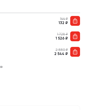
144
₽
132
₽
1 728
₽
1 526
₽
2 880
₽
2 544
₽
ка