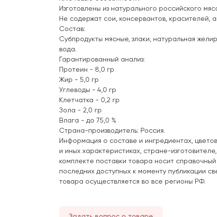
Изготовлены из натурального российского мяс
Не содержат сои, консервантов, красителей, 
Состав:
Субпродукты мясные, злаки, натуральная желир
вода.
Гарантированный анализ:
Протеин - 8,0 гр
Жир - 5,0 гр
Углеводы - 4,0 гр
Клетчатка - 0,2 гр
Зола - 2,0 гр
Влага - до 75,0 %
Страна-производитель: Россия.
Информация о составе и ингредиентах, цвето
и иных характеристиках, стране-изготовителе
комплекте поставки товара носит справочный
последних доступных к моменту публикации св
товара осуществляется во все регионы РФ.
Задать вопрос о товаре