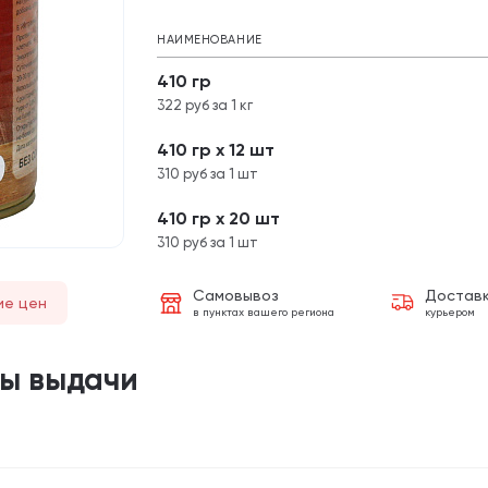
НАИМЕНОВАНИЕ
410 гр
322 руб за 1 кг
410 гр х 12 шт
310 руб за 1 шт
410 гр х 20 шт
310 руб за 1 шт
Самовывоз
Достав
ие цен
в пунктах вашего региона
курьером
ты выдачи