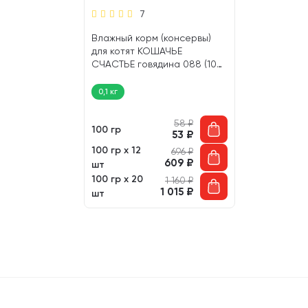
7
Влажный корм (консервы)
для котят КОШАЧЬЕ
СЧАСТЬЕ говядина 088 (100
гр)
0,1 кг
58
₽
100 гр
53
₽
100 гр х 12
696
₽
609
₽
шт
100 гр х 20
1 160
₽
1 015
₽
шт