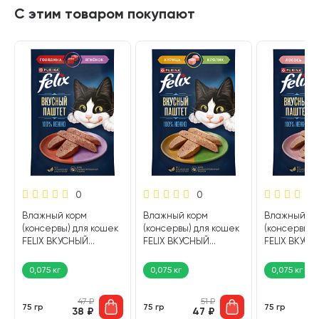
С этим товаром покупают
0
0
Влажный корм
Влажный корм
Влажный ко
(консервы) для кошек
(консервы) для кошек
(консервы) 
FELIX ВКУСНЫЙ
FELIX ВКУСНЫЙ
FELIX ВКУС
ПАШТЕТ говядина,
ПАШТЕТ курица,
ПАШТЕТ лос
ягненок пауч (75 гр)
кролик пауч (75 гр)
форель пауч 
0,075 кг
0,075 кг
0,075 кг
47
₽
51
₽
75 гр
75 гр
75 гр
38
₽
47
₽