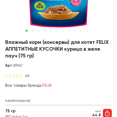
Влажный корм (консервы) для котят FELIX
АППЕТИТНЫЕ КУСОЧКИ курица в желе
пауч (75 гр)
Арт.
83940
48
Все товары бренда
FELIX
НАИМЕНОВАНИЕ
75 гр
48
₽
44
₽
587 руб за 1 кг