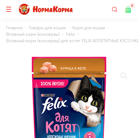
0
Главная
Товары для кошек
Корм для кошек
Влажный корм (консервы)
Felix
Влажный корм (консервы) для котят FELIX АППЕТИТНЫЕ КУСОЧКИ 