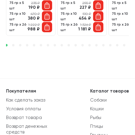
75 гр х 5
75 гр х 5
75 гр х 5
235
₽
255
₽
190
₽
227
₽
2
шт
шт
шт
75 гр х 10
75 гр х 10
75 гр х 10
470
₽
510
₽
380
₽
454
₽
4
шт
шт
шт
75 гр х 26
75 гр х 26
75 гр х 26
1 222
₽
1 326
₽
1 
988
₽
1 181
₽
1 
шт
шт
шт
Покупателям
Каталог товаров
Как сделать заказ
Собаки
Условия оплаты
Кошки
Возврат товара
Рыбы
Возврат денежных
Птицы
средств
Грызуны