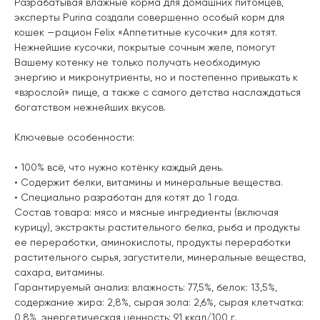
Разрабатывая влажные корма для домашних питомцев,
эксперты Purina создали совершенно особый корм для
кошек —рацион Felix «Аппетитные кусочки» для котят.
Нежнейшие кусочки, покрытые сочным желе, помогут
Вашему котенку не только получать необходимую
энергию и микронутриенты, но и постепенно привыкать к
«взрослой» пище, а также с самого детства наслаждаться
богатством нежнейших вкусов.
Ключевые особенности:
• 100% всё, что нужно котёнку каждый день.
• Содержит белки, витамины и минеральные вещества.
• Специально разработан для котят до 1 года.
Состав товара: мясо и мясные ингредиенты (включая
курицу), экстракты растительного белка, рыба и продукты
ее переработки, аминокислоты, продукты переработки
растительного сырья, загустители, минеральные вещества,
сахара, витамины.
Гарантируемый анализ: влажность: 77,5%, белок: 13,5%,
содержание жира: 2,8%, сырая зола: 2,6%, сырая клетчатка:
0,8%, энергетическая ценность: 91 ккал/100 г.