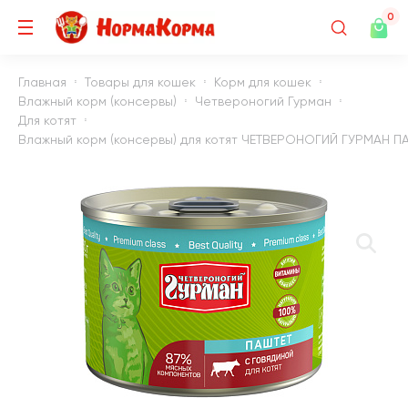
0
Главная
Товары для кошек
Корм для кошек
Влажный корм (консервы)
Четвероногий Гурман
Для котят
Влажный корм (консервы) для котят ЧЕТВЕРОНОГИЙ ГУРМАН ПАШ