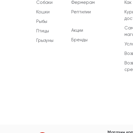
Собаки
Фермерам
Как
Кошки
Рептилии
Кур
дос
Рыбы
Сам
Акции
Птицы
маг
Бренды
Грызуны
Усл
Воз
Воз
сре
Магазин кор