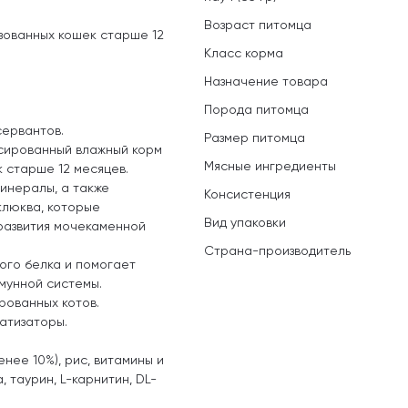
Возраст питомца
зованных кошек старше 12
Класс корма
Назначение товара
Порода питомца
сервантов.
Размер питомца
сированный влажный корм
Мясные ингредиенты
к старше 12 месяцев.
инералы, а также
Консистенция
клюква, которые
Вид упаковки
развития мочекаменной
Страна-производитель
ного белка и помогает
мунной системы.
рованных котов.
атизаторы.
енее 10%), рис, витамины и
 таурин, L-карнитин, DL-