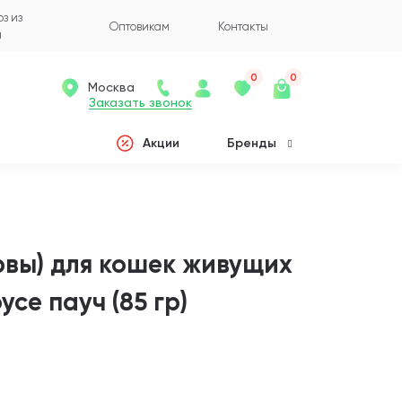
з из
Оптовикам
Контакты
а
0
0
Москва
Заказать звонок
Акции
Бренды
рвы) для кошек живущих
се пауч (85 гр)