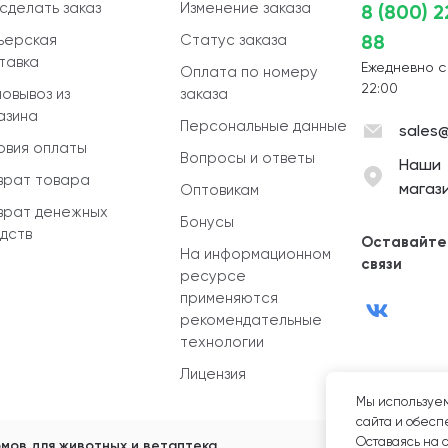
 сделать заказ
Изменение заказа
8 (800) 
88
ьерская
Статус заказа
тавка
Ежедневно с
Оплата по номеру
22:00
овывоз из
заказа
азина
Персональные данные
sales@
овия оплаты
Вопросы и ответы
Наши
врат товара
магаз
Оптовикам
врат денежных
Бонусы
дств
Оставайте
На информационном
связи
ресурсе
применяются
рекомендательные
технологии
Лицензия
Мы используем
сайта и обеспе
Оставаясь на 
мов для животных и ветаптека