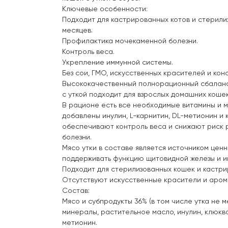
Ключевые особенности:
Подходит для кастрированных котов и стерили
месяцев.
Профилактика мочекаменной болезни.
Контроль веса.
Укрепление иммунной системы.
Без сои, ГМО, искусственных красителей и кон
Высококачественный полнорационный сбалан
с уткой подходит для взрослых домашних коше
В рационе есть все необходимые витамины и м
добавлены инулин, L-карнитин, DL-метионин и 
обеспечивают контроль веса и снижают риск 
болезни.
Мясо утки в составе является источником цен
поддерживать функцию щитовидной железы и и
Подходит для стерилизованных кошек и кастри
Отсутствуют искусственные красители и аром
Состав:
Мясо и субпродукты 36% (в том числе утка не м
минералы, растительное масло, инулин, клюква,
метионин.