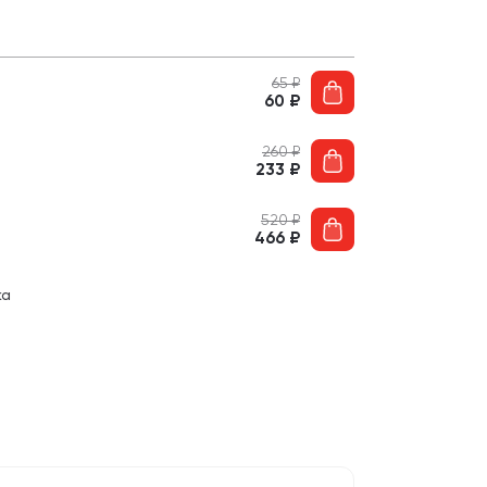
65
₽
60
₽
260
₽
233
₽
520
₽
466
₽
ка