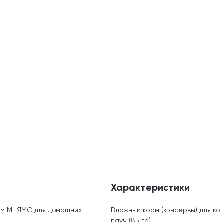
Характеристики
рм МНЯМС для домашних
Влажный корм (консервы) для к
пауч (85 гр)