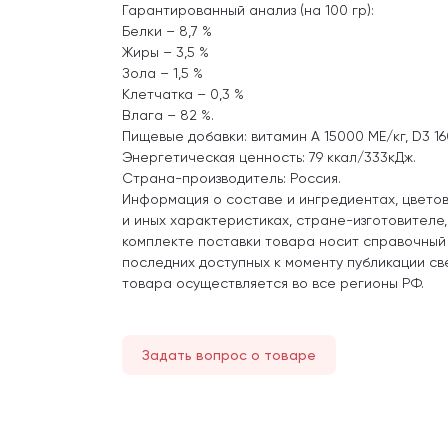
Гарантированный анализ (на 100 гр):
Белки – 8,7 %
Жиры – 3,5 %
Зола – 1,5 %
Клетчатка – 0,3 %
Влага – 82 %.
Пищевые добавки: витамин А 15000 МЕ/кг, D3 160
Энергетическая ценность: 79 ккал/333кДж.
Страна-производитель: Россия.
Информация о составе и ингредиентах, цвето
и иных характеристиках, стране-изготовителе
комплекте поставки товара носит справочный
последних доступных к моменту публикации св
товара осуществляется во все регионы РФ.
Задать вопрос о товаре