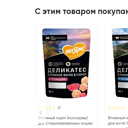
С этим товаром покупа
0
консервы)
Влажный корм (консервы)
Влажный к
ных котов и
для стерилизованных кошек
для котя