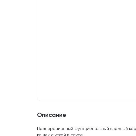
Описание
Полнорационный функциональный влажный ко
кошек с уткой в соусе.