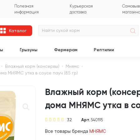
Полезная
Курьерская
Самовыво
информация
доставка
магазин
Каталог
цы
Грызуны
Фермерам
Рептилии
Влажный корм (консервы)
Мнямс
ма МНЯМС утка в соусе пауч (85 гр)
Влажный корм (консе
дома МНЯМС утка в соу
32
Арт.
540195
Все товары бренда
МНЯМС