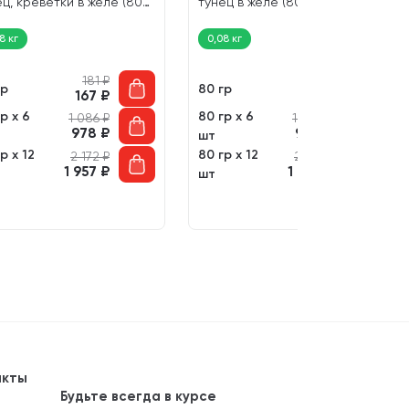
ец, креветки в желе (80
тунец в желе (80 гр)
8 кг
0,08 кг
181
₽
181
₽
гр
80 гр
167
₽
167
₽
р х 6
80 гр х 6
1 086
₽
1 086
₽
978
₽
978
₽
шт
р х 12
80 гр х 12
2 172
₽
2 172
₽
1 957
₽
1 957
₽
шт
акты
Будьте всегда в курсе