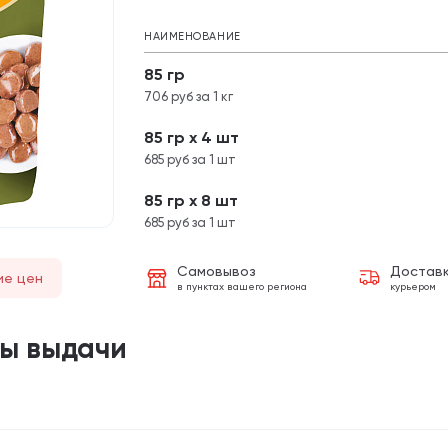
НАИМЕНОВАНИЕ
85 гр
706 руб за 1 кг
85 гр х 4 шт
685 руб за 1 шт
85 гр х 8 шт
685 руб за 1 шт
Самовывоз
Достав
ие цен
в пунктах вашего региона
курьером
ты выдачи