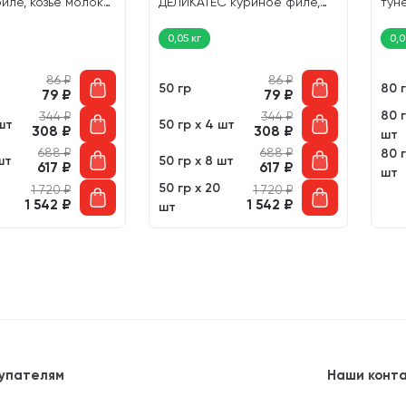
иле, козье молоко
ДЕЛИКАТЕС куриное филе,
тун
уч (50 гр)
говядина в соусе пауч (50
гр)
гр)
0,05 кг
0,0
86
₽
86
₽
50 гр
80 
79
₽
79
₽
80 г
344
₽
344
₽
шт
50 гр х 4 шт
308
₽
308
₽
шт
688
₽
688
₽
80 г
шт
50 гр х 8 шт
617
₽
617
₽
шт
50 гр х 20
1 720
₽
1 720
₽
1 542
₽
1 542
₽
шт
упателям
Наши конт