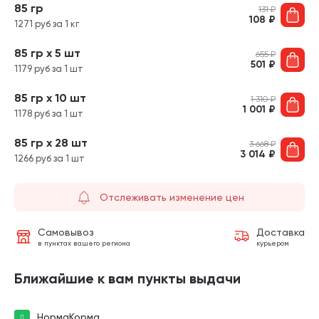
85 гр
131
₽
108
₽
1271 руб за 1 кг
85 гр х 5 шт
655
₽
501
₽
1179 руб за 1 шт
85 гр х 10 шт
1 310
₽
1 001
₽
1178 руб за 1 шт
85 гр х 28 шт
3 668
₽
3 014
₽
1266 руб за 1 шт
Отслеживать изменение цен
Самовывоз
Доставка
в пунктах вашего региона
курьером
Ближайшие к вам пункты выдачи
НормаКорма