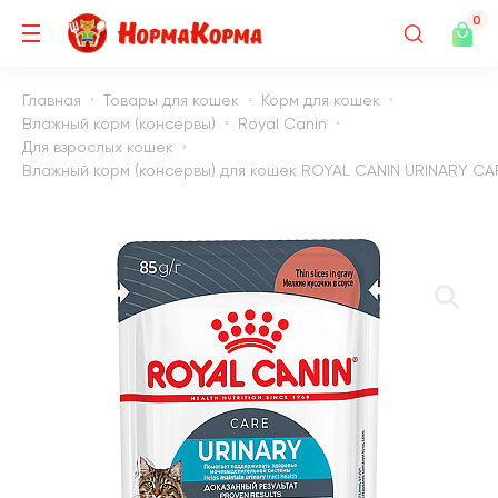
0
Главная
Товары для кошек
Корм для кошек
Влажный корм (консервы)
Royal Canin
Для взрослых кошек
Влажный корм (консервы) для кошек ROYAL CANIN URINARY CAR