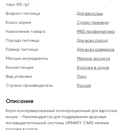
пауч (85 гр)
Возраст питомца
Для взрослых
Класс корма
Супер-премиум
Назначение товара
МКБ профилактика
Порода питомца
Для всех пород
Размер питомца
Для всех размеров
Мясные ингредиенты
Мясное ассорти
Консистенция
Кусочки в соусе
Вид упаковки
Пауч
Страна-производитель
Россия
Описание
Корм консервированный полнорационный для взрослых
кошек - Рекомендуется для поддержания здоровья
мочевыделительной системы URINARY CARE мелкие
кусочки в соусе.