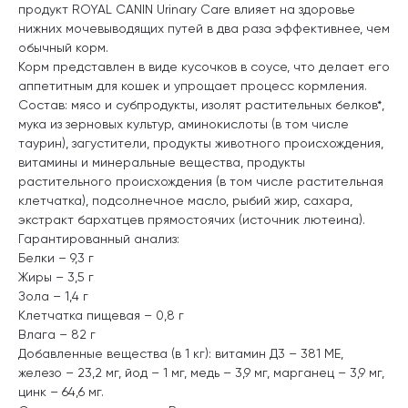
продукт ROYAL CANIN Urinary Care влияет на здоровье
нижних мочевыводящих путей в два раза эффективнее, чем
обычный корм.
Корм представлен в виде кусочков в соусе, что делает его
аппетитным для кошек и упрощает процесс кормления.
Состав: мясо и субпродукты, изолят растительных белков*,
мука из зерновых культур, аминокислоты (в том числе
таурин), загустители, продукты животного происхождения,
витамины и минеральные вещества, продукты
растительного происхождения (в том числе растительная
клетчатка), подсолнечное масло, рыбий жир, сахара,
экстракт бархатцев прямостоячих (источник лютеина).
Гарантированный анализ:
Белки – 9,3 г
Жиры – 3,5 г
Зола – 1,4 г
Клетчатка пищевая – 0,8 г
Влага – 82 г
Добавленные вещества (в 1 кг): витамин Д3 – 381 МЕ,
железо – 23,2 мг, йод – 1 мг, медь – 3,9 мг, марганец – 3,9 мг,
цинк – 64,6 мг.