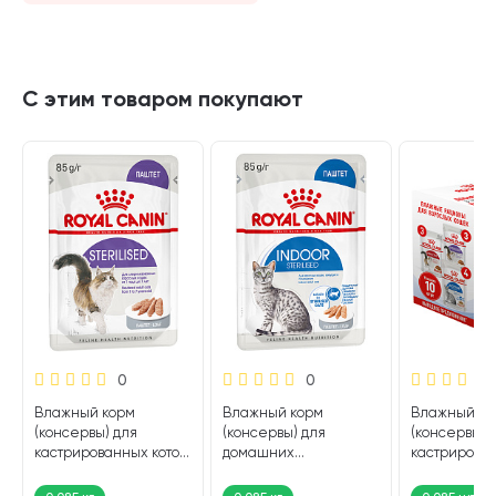
С этим товаром покупают
0
0
Влажный корм
Влажный корм
Влажный ко
(консервы) для
(консервы) для
(консервы) 
кастрированных котов
домашних
кастрирован
и стерилизованных
кастрированных котов
и стерилиз
кошек ROYAL CANIN
и стерилизованных
кошек ROYA