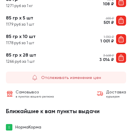
108
₽
1271 руб за 1 кг
85 гр х 5 шт
655
₽
501
₽
1179 руб за 1 шт
85 гр х 10 шт
1 310
₽
1 001
₽
1178 руб за 1 шт
85 гр х 28 шт
3 668
₽
3 014
₽
1266 руб за 1 шт
Отслеживать изменение цен
Самовывоз
Доставка
в пунктах вашего региона
курьером
Ближайшие к вам пункты выдачи
НормаКорма