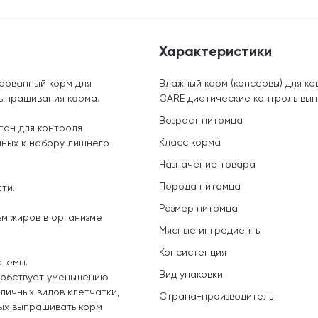
Характеристики
рованный корм для
Влажный корм (консервы) для к
выпрашивания корма.
CARE диетические контроль выпр
Возраст питомца
ан для контроля
Класс корма
ных к набору лишнего
Назначение товара
Порода питомца
ти.
Размер питомца
м жиров в организме
Мясные ингредиенты
Консистенция
стемы.
Вид упаковки
особствует уменьшению
личных видов клетчатки,
Страна-производитель
ых выпрашивать корм