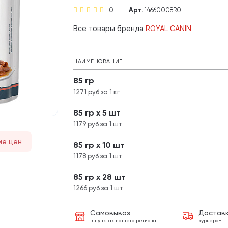
0
Арт.
14660008R0
Все товары бренда
ROYAL CANIN
НАИМЕНОВАНИЕ
85 гр
1271 руб за 1 кг
85 гр х 5 шт
1179 руб за 1 шт
ие цен
85 гр х 10 шт
1178 руб за 1 шт
85 гр х 28 шт
1266 руб за 1 шт
Самовывоз
Достав
в пунктах вашего региона
курьером