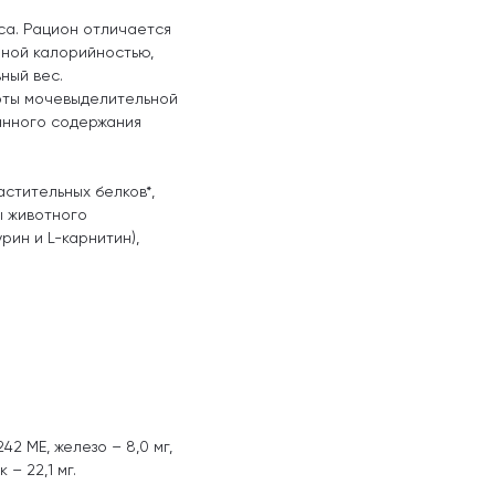
са. Рацион отличается
ной калорийностью,
ный вес.
оты мочевыделительной
анного содержания
астительных белков*,
ы животного
рин и L-карнитин),
42 МЕ, железо – 8,0 мг,
к – 22,1 мг.