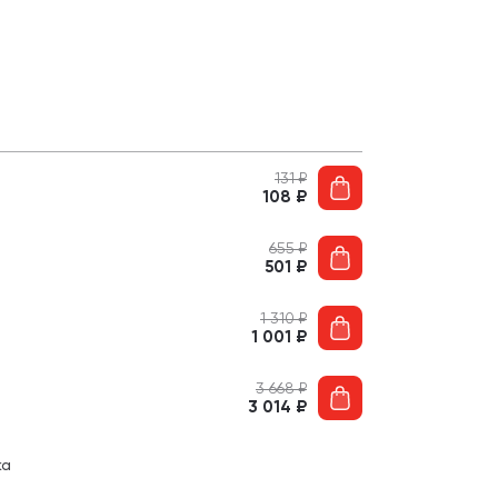
131
₽
108
₽
655
₽
501
₽
1 310
₽
1 001
₽
3 668
₽
3 014
₽
ка