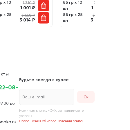
р х 10
85 гр х 10
1 310
₽
1 310
₽
1 001
₽
1 001
₽
шт
р х 28
85 гр х 28
3 668
₽
3 668
₽
3 014
₽
3 014
₽
шт
акты
Будьте всегда в курсе
222-08-
Ваш e-mail
 9:00 до
Нажимая кнопку «ОК», вы принимаете
условия
noko.ru
Соглашения об использовании сайта