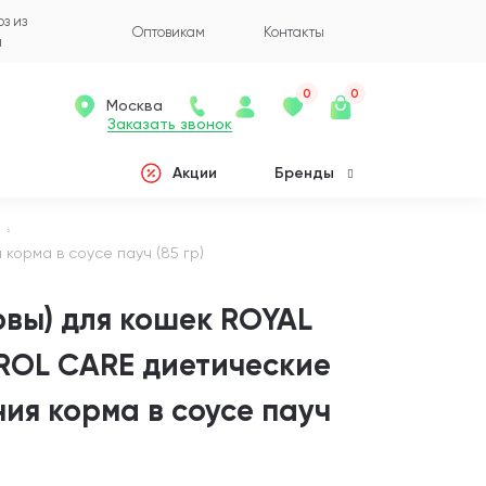
з из
Оптовикам
Контакты
а
0
0
Москва
Заказать звонок
Акции
Бренды
корма в соусе пауч (85 гр)
вы) для кошек ROYAL
ROL CARE диетические
ия корма в соусе пауч