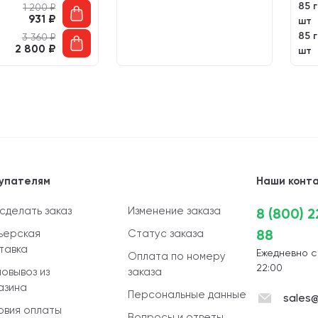
85 г
1 200
₽
931
₽
шт
85 г
3 360
₽
2 800
₽
шт
упателям
Наши конт
 сделать заказ
Изменение заказа
8 (800) 
88
ьерская
Статус заказа
тавка
Ежедневно с
Оплата по номеру
22:00
овывоз из
заказа
азина
Персональные данные
sales@
овия оплаты
Вопросы и ответы