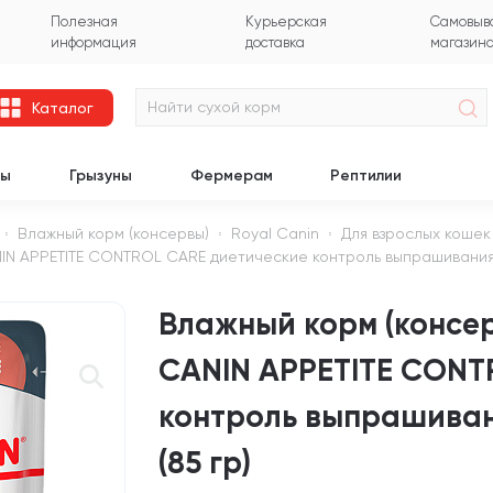
Полезная
Курьерская
Самовыво
информация
доставка
магазин
Каталог
цы
Грызуны
Фермерам
Рептилии
Влажный корм (консервы)
Royal Canin
Для взрослых кошек
IN APPETITE CONTROL CARE диетические контроль выпрашивания 
Влажный корм (консер
CANIN APPETITE CONT
контроль выпрашиван
(85 гр)