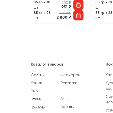
85 гр х 10
85 гр х 10
 200
₽
1 200
₽
913
₽
931
₽
шт
шт
85 гр х 28
85 гр х 28
 360
₽
3 360
₽
736
₽
2 800
₽
шт
шт
Каталог товаров
Пок
Собаки
Фермерам
Как
Кошки
Рептилии
Кур
дос
Рыбы
Сам
Акции
Птицы
маг
Бренды
Грызуны
Усл