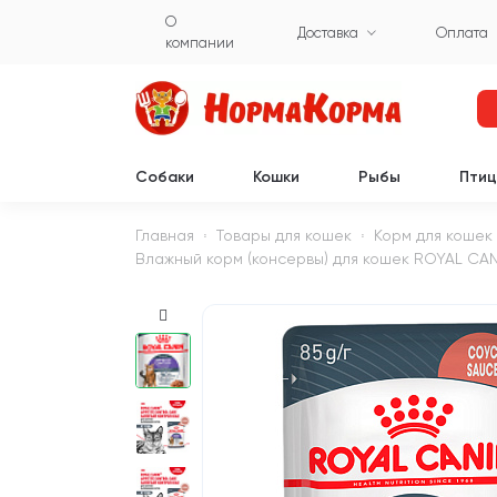
О
Доставка
Оплата
компании
Собаки
Кошки
Рыбы
Пти
Главная
Товары для кошек
Корм для кошек
Влажный корм (консервы) для кошек ROYAL CAN