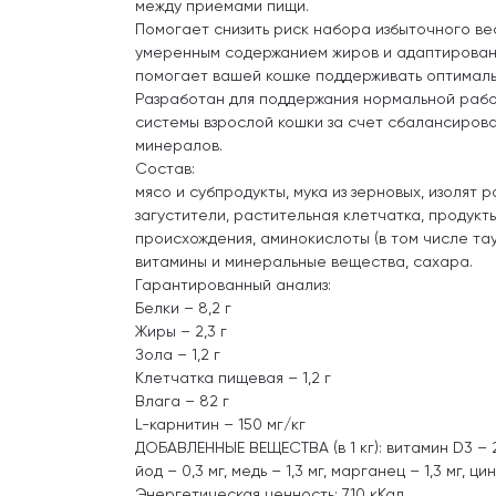
между приемами пищи.
Помогает снизить риск набора избыточного ве
умеренным содержанием жиров и адаптирован
помогает вашей кошке поддерживать оптималь
Разработан для поддержания нормальной раб
системы взрослой кошки за счет сбалансиров
минералов.
Состав:
мясо и субпродукты, мука из зерновых, изолят р
загустители, растительная клетчатка, продукт
происхождения, аминокислоты (в том числе тау
витамины и минеральные вещества, сахара.
Гарантированный анализ:
Белки – 8,2 г
Жиры – 2,3 г
Зола – 1,2 г
Клетчатка пищевая – 1,2 г
Влага – 82 г
L-карнитин – 150 мг/кг
ДОБАВЛЕННЫЕ ВЕЩЕСТВА (в 1 кг): витамин D3 – 2
йод – 0,3 мг, медь – 1,3 мг, марганец – 1,3 мг, цин
Энергетическая ценность: 710 кКал.