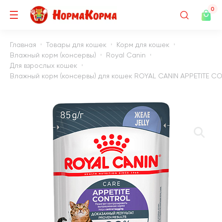
0
Главная
Товары для кошек
Корм для кошек
Влажный корм (консервы)
Royal Canin
Для взрослых кошек
Влажный корм (консервы) для кошек ROYAL CANIN APPETITE C