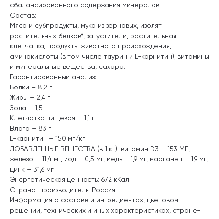
сбалансированного содержания минералов.
Состав:
Мясо и субпродукты, мука из зерновых, изолят
растительных белков*, загустители, растительная
клетчатка, продукты животного происхождения,
аминокислоты (в том числе таурин и L-карнитин), витамины
и минеральные вещества, сахара.
Гарантированный анализ:
Белки – 8,2 г
Жиры – 2,4 г
Зола – 1,5 г
Клетчатка пищевая – 1,1 г
Влага – 83 г
L-карнитин – 150 мг/кг
ДОБАВЛЕННЫЕ ВЕЩЕСТВА (в 1 кг): витамин D3 – 153 МЕ,
железо – 11,4 мг, йод – 0,5 мг, медь – 1,9 мг, марганец – 1,9 мг,
цинк – 31,6 мг.
Энергетическая ценность: 672 кКал.
Страна-производитель: Россия.
Информация о составе и ингредиентах, цветовом
решении, технических и иных характеристиках, стране-