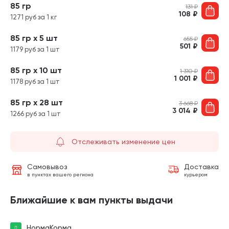
85 гр
131
₽
108
₽
1271 руб за 1 кг
85 гр х 5 шт
655
₽
501
₽
1179 руб за 1 шт
85 гр х 10 шт
1 310
₽
1 001
₽
1178 руб за 1 шт
85 гр х 28 шт
3 668
₽
3 014
₽
1266 руб за 1 шт
Отслеживать изменение цен
Самовывоз
Доставка
в пунктах вашего региона
курьером
Ближайшие к вам пункты выдачи
НормаКорма