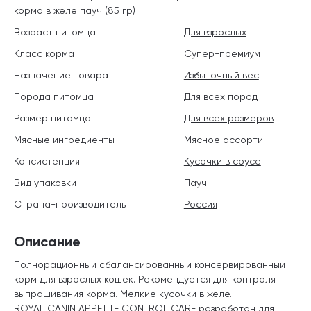
корма в желе пауч (85 гр)
Возраст питомца
Для взрослых
Класс корма
Супер-премиум
Назначение товара
Избыточный вес
Порода питомца
Для всех пород
Размер питомца
Для всех размеров
Мясные ингредиенты
Мясное ассорти
Консистенция
Кусочки в соусе
Вид упаковки
Пауч
Страна-производитель
Россия
Описание
Полнорационный сбалансированный консервированный
корм для взрослых кошек. Рекомендуется для контроля
выпрашивания корма. Мелкие кусочки в желе.
ROYAL CANIN APPETITE CONTROL CARE разработан для