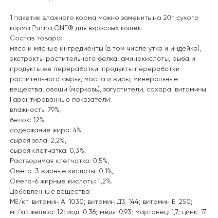
1 пакетик влажного корма можно заменить на 20г сухого
корма Purina ONE® для взрослых кошек.
Состав товара:
мясо и мясные ингредиенты (в том числе утка и индейка),
экстракты растительного белка, аминокислоты, рыба и
продукты ее переработки, продукты переработки
растительного сырья, масла и жиры, минеральные
вещества, овощи (морковь), загустители, сахара, витамины.
Гарантированные показатели:
влажность: 79%,
белок: 12%,
содержание жира: 4%,
сырая зола: 2,2%,
сырая клетчатка: 0,3%,
Растворимая клетчатка: 0,5%,
Омега-3 жирные кислоты: 0,1%,
Омега-6 жирные кислоты: 1,2%.
Добавленные вещества:
МЕ/кг: витамин А: 1030; витамин Д3: 144; витамин E: 250;
мг/кг: железо: 12; йод: 0,36; медь: 0,93; марганец: 1,7; цинк: 17.