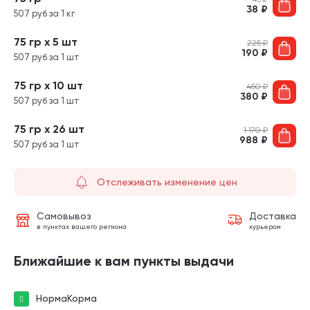
38
₽
507 руб за 1 кг
75 гр х 5 шт
225
₽
190
₽
507 руб за 1 шт
75 гр х 10 шт
450
₽
380
₽
507 руб за 1 шт
75 гр х 26 шт
1 170
₽
988
₽
507 руб за 1 шт
Отслеживать изменение цен
Самовывоз
Доставка
в пунктах вашего региона
курьером
Ближайшие к вам пункты выдачи
НормаКорма