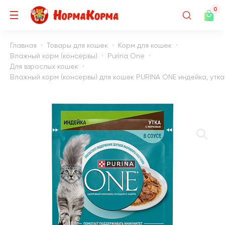
0
Главная
Товары для кошек
Корм для кошек
Влажный корм (консервы)
Purina One
Для взрослых кошек
Влажный корм (консервы) для кошек PURINA ONE индейка, утка,