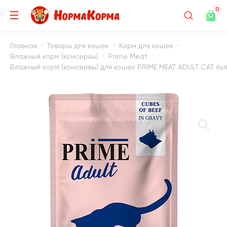
0
Главная
Товары для кошек
Корм для кошек
Влажный корм (консервы)
Prime Meat
Влажный корм (консервы) для кошек PRIME MEAT ADULT CAT буль