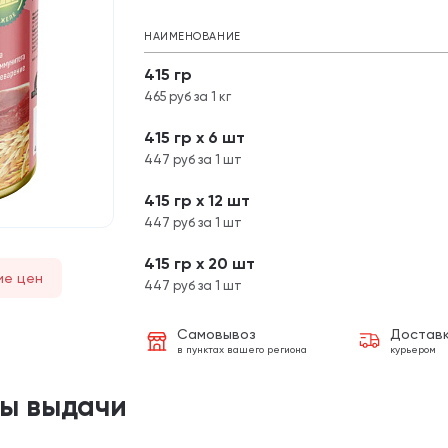
НАИМЕНОВАНИЕ
415 гр
465 руб за 1 кг
415 гр х 6 шт
447 руб за 1 шт
415 гр х 12 шт
447 руб за 1 шт
415 гр х 20 шт
ие цен
447 руб за 1 шт
Самовывоз
Достав
в пунктах вашего региона
курьером
ты выдачи