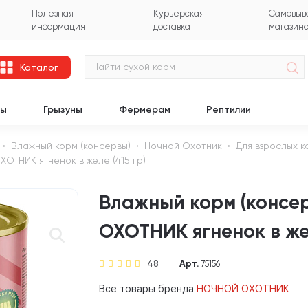
Полезная
Курьерская
Самовыво
информация
доставка
магазин
Каталог
цы
Грызуны
Фермерам
Рептилии
Влажный корм (консервы)
Ночной Охотник
Для взрослых 
ОТНИК ягненок в желе (415 гр)
Влажный корм (консе
ОХОТНИК ягненок в жел
48
Арт.
75156
Все товары бренда
НОЧНОЙ ОХОТНИК