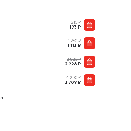
210
₽
193
₽
1 260
₽
1 113
₽
2 520
₽
2 226
₽
4 200
₽
3 709
₽
ка