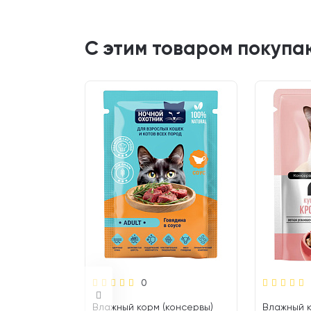
С этим товаром покупа
0
консервы)
Влажный корм (консервы)
Влажный к