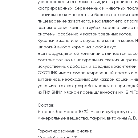
универсален и его можно вводить в рацион поч
кастрированных, беременных и животных посл
Правильные компоненты и баланс питания пом
пищеварение животного, избавляют его от зап
возникновения камня на зубах, хорошо влияют
системы, особенно у кастрированных котов.
Кусочки в желе или в соусе для котят и коше
широкий выбор корма на любой вкус.
Вся продукция этой компании отличается высок
состоит только из натуральных свежих ингреди
искусственных добавок и вредных красителей
ОХОТНИК имеет сбалансированный состав и 
витаминов, необходимых для каждой кошки, жи
условиях, так как разрабатывался он при сод
из ГНУ ВНИИ мясной промышленности им. В.М.Г
Состав:
Ягненок (не менее 10 %), мясо и субпродукты, 
минеральные вещества, таурин, витамины А, D, 
Гарантированный анализ:
Сырой белок – 7 %