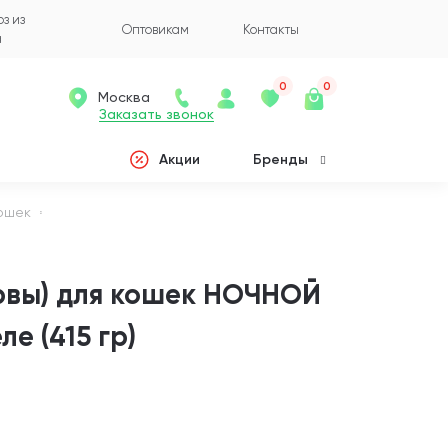
з из
Оптовикам
Контакты
а
0
0
Москва
Заказать звонок
Акции
Бренды
кошек
рвы) для кошек НОЧНОЙ
е (415 гр)