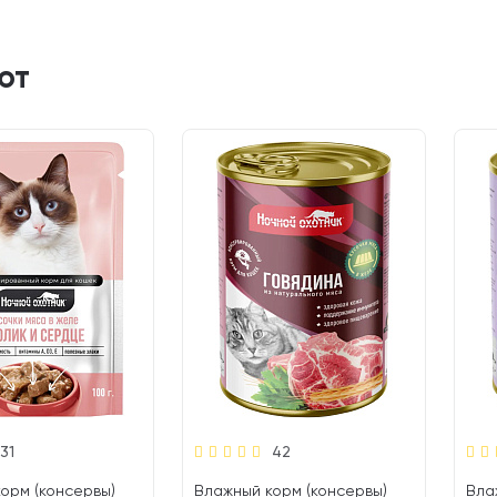
ют
31
42
орм (консервы)
Влажный корм (консервы)
Вла