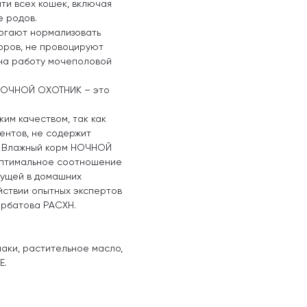
ти всех кошек, включая
е родов.
огают нормализовать
оров, не провоцируют
 на работу мочеполовой
к НОЧНОЙ ОХОТНИК – это
им качеством, так как
ентов, не содержит
. Влажный корм НОЧНОЙ
оптимальное соотношение
вущей в домашних
ействии опытных экспертов
орбатова РАСХН.
злаки, растительное масло,
E.