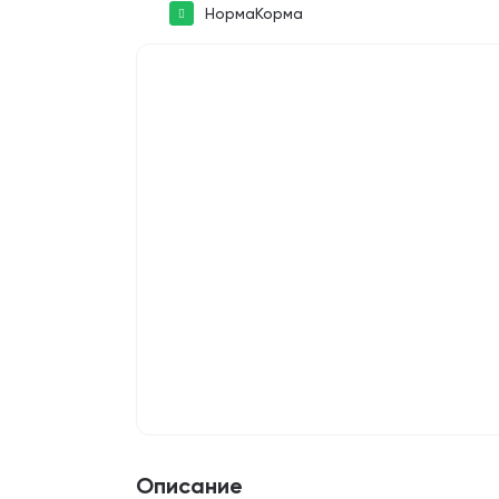
НормаКорма
Описание