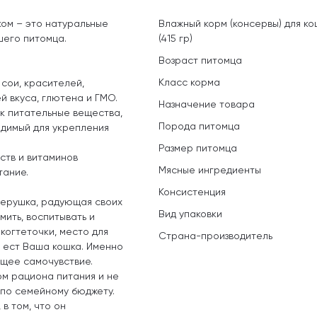
ом – это натуральные
Влажный корм (консервы) для к
шего питомца.
(415 гр)
Возраст питомца
Класс корма
 сои, красителей,
й вкуса, глютена и ГМО.
Назначение товара
к питательные вещества,
Порода питомца
одимый для укрепления
Размер питомца
ств и витаминов
Мясные ингредиенты
тание.
Консистенция
верушка, радующая своих
Вид упаковки
мить, воспитывать и
когтеточки, место для
Страна-производитель
о ест Ваша кошка. Именно
бщее самочувствие.
м рациона питания и не
 по семейному бюджету.
в том, что он