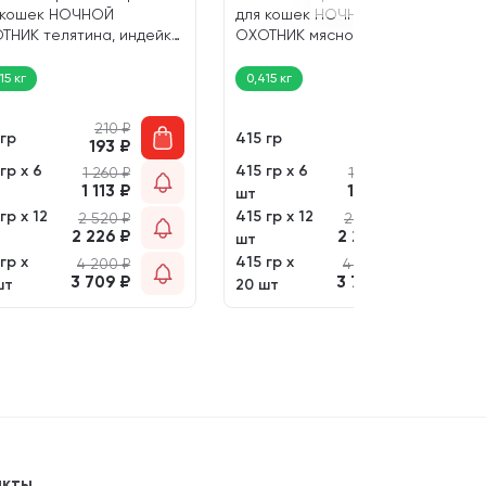
 кошек НОЧНОЙ
для кошек НОЧНОЙ
ТНИК телятина, индейка
ОХОТНИК мясное ассорти в
усе 75164 (415 гр)
желе 75154 (415 гр)
15 кг
0,415 кг
210
₽
210
₽
 гр
415 гр
193
₽
193
₽
гр х 6
415 гр х 6
1 260
₽
1 260
₽
1 113
₽
1 113
₽
шт
гр х 12
415 гр х 12
2 520
₽
2 520
₽
2 226
₽
2 226
₽
шт
гр х
415 гр х
4 200
₽
4 200
₽
3 709
₽
3 709
₽
шт
20 шт
акты