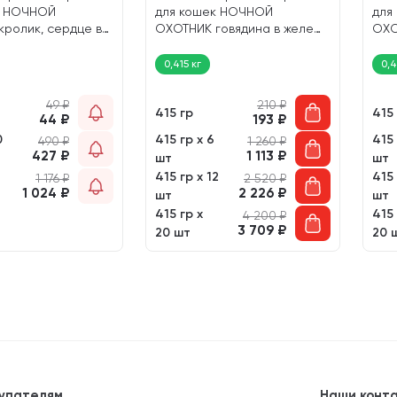
к НОЧНОЙ
для кошек НОЧНОЙ
для
ролик, сердце в
ОХОТНИК говядина в желе
ОХО
4 пауч (100 гр)
75150 (415 гр)
в со
0,415 кг
0,4
49
₽
210
₽
415 гр
415
44
₽
193
₽
0
415 гр х 6
415 
490
₽
1 260
₽
427
₽
1 113
₽
шт
шт
415 гр х 12
415 
1 176
₽
2 520
₽
1 024
₽
2 226
₽
шт
шт
415 гр х
415 
4 200
₽
3 709
₽
20 шт
20 
упателям
Наши конт