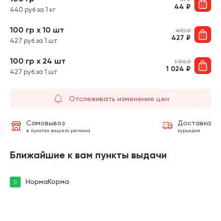
44
₽
440 руб за 1 кг
100 гр х 10 шт
490
₽
427
₽
427 руб за 1 шт
100 гр х 24 шт
1 176
₽
1 024
₽
427 руб за 1 шт
Отслеживать изменение цен
Самовывоз
Доставка
в пунктах вашего региона
курьером
Ближайшие к вам пункты выдачи
НормаКорма