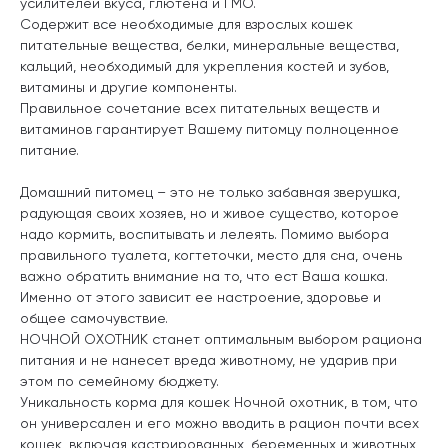
усилителей вкуса, глютена и ГМО.
Содержит все необходимые для взрослых кошек
питательные вещества, белки, минеральные вещества,
кальций, необходимый для укрепления костей и зубов,
витамины и другие компоненты.
Правильное сочетание всех питательных веществ и
витаминов гарантирует Вашему питомцу полноценное
питание.
Домашний питомец – это не только забавная зверушка,
радующая своих хозяев, но и живое существо, которое
надо кормить, воспитывать и лелеять. Помимо выбора
правильного туалета, когтеточки, место для сна, очень
важно обратить внимание на то, что ест Ваша кошка.
Именно от этого зависит ее настроение, здоровье и
общее самочувствие.
НОЧНОЙ ОХОТНИК станет оптимальным выбором рациона
питания и не нанесет вреда животному, не ударив при
этом по семейному бюджету.
Уникальность корма для кошек Ночной охотник, в том, что
он универсален и его можно вводить в рацион почти всех
кошек, включая кастрированных, беременных и животных