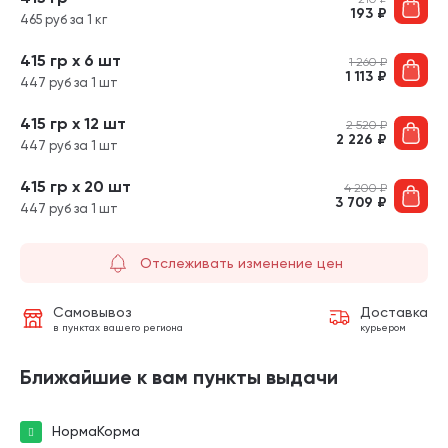
193
₽
465 руб за 1 кг
415 гр х 6 шт
1 260
₽
1 113
₽
447 руб за 1 шт
415 гр х 12 шт
2 520
₽
2 226
₽
447 руб за 1 шт
415 гр х 20 шт
4 200
₽
3 709
₽
447 руб за 1 шт
Отслеживать изменение цен
Самовывоз
Доставка
в пунктах вашего региона
курьером
Ближайшие к вам пункты выдачи
НормаКорма