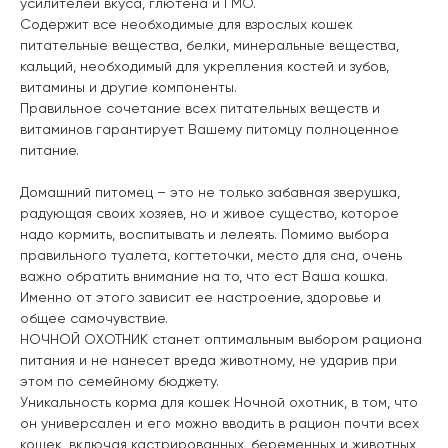
усилителей вкуса, глютена и ГМО.
Содержит все необходимые для взрослых кошек
питательные вещества, белки, минеральные вещества,
кальций, необходимый для укрепления костей и зубов,
витамины и другие компоненты.
Правильное сочетание всех питательных веществ и
витаминов гарантирует Вашему питомцу полноценное
питание.
Домашний питомец – это не только забавная зверушка,
радующая своих хозяев, но и живое существо, которое
надо кормить, воспитывать и лелеять. Помимо выбора
правильного туалета, когтеточки, место для сна, очень
важно обратить внимание на то, что ест Ваша кошка.
Именно от этого зависит ее настроение, здоровье и
общее самочувствие.
НОЧНОЙ ОХОТНИК станет оптимальным выбором рациона
питания и не нанесет вреда животному, не ударив при
этом по семейному бюджету.
Уникальность корма для кошек Ночной охотник, в том, что
он универсален и его можно вводить в рацион почти всех
кошек, включая кастрированных, беременных и животных