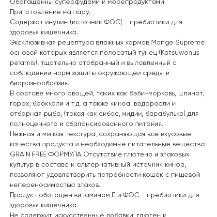
Обогащенны суперфудами и морепродуктами.
Приготовление на пару.
Содержат инулин (источник ФОС) - пребиотики для
здоровья кишечника.
Эксклюзивная рецептура влажных кормов Monge Supreme
основой которых является полосатый тунец (Katsuwonus
pelamis), тщательно отобранный и выловленный с
соблюдений норм защиты окружающей среды и
биоразнообразия.
В составе много овощей, таких как бэби-морковь, шпинат,
горох, брокколи и т.д. а также киноа, водоросли и
отборная рыба, (такая как сибас, мидии, барабулька) для
полноценного и сбалансированного питания.
Нежная и мягкая текстура, сохраняющая все вкусовые
качества продукта и необходимые питательные вещества
GRAIN FREE ФОРМУЛА Отсутствие глютена и злаковых
культур в составе и альтернативный источник киноа,
позволяют удовлетворить потребности кошек с пищевой
непереносимостью злаков.
Продукт обогащен витамином Е и ФОС - пребиотики для
здоровья кишечника.
Не содержит искусственные добавки, глютен и