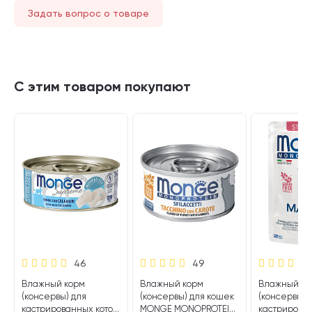
Задать вопрос о товаре
С этим товаром покупают
46
49
Влажный корм
Влажный корм
Влажный ко
(консервы) для
(консервы) для кошек
(консервы) 
кастрированных котов
MONGE MONOPROTEIN
кастрирован