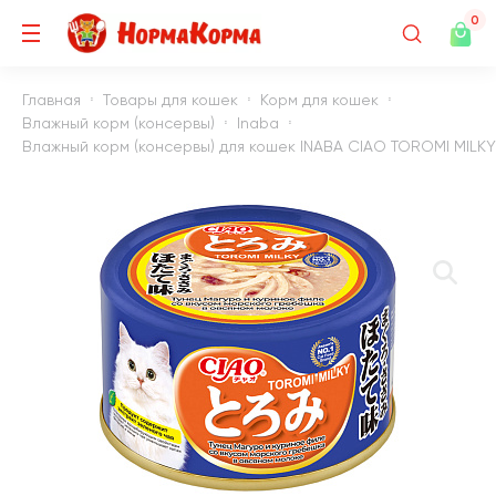
0
Главная
Товары для кошек
Корм для кошек
Влажный корм (консервы)
Inaba
Влажный корм (консервы) для кошек INABA CIAO TOROMI MILKY