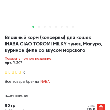
Влажный корм (консервы) для кошек
INABA CIAO TOROMI MILKY тунец Магуро,
куриное филе со вкусом морского
гребешка в овсяном молоке в соусе
Показать полное название
банка (80 гр)
Арт.
RU307
0
Все товары бренда
INABA
НАИМЕНОВАНИЕ
80 гр
258
₽
215
₽