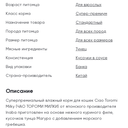
Возраст питомца
Для взрослых
Класс корма
Супер-премиум
Назначение товара
Стандартный
Порода питомца
Для всех пород
Размер питомца
Для всех размеров
Мясные ингредиенты
Тунец
Консистенция
Кусочки в соусе
Вид упаковки
Банка
Страна-производитель
Китай
Описание
Суперпремиальный влажный корм для кошек Ciao Toromi
Milky (ЧАО ТОРОМИ МИЛКИ) от японского производителя
Inaba приготовлен на основе нежного куриного филе,
кусочков тунца Магуро с добавлением морского
гребешка.