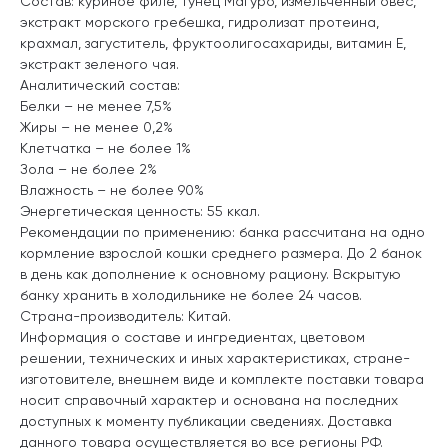
Состав: куриное филе, тунец Магуро, измельченный овес,
экстракт морского гребешка, гидролизат протеина,
крахмал, загуститель, фруктоолигосахариды, витамин Е,
экстракт зеленого чая.
Аналитический состав:
Белки – не менее 7,5%
Жиры – не менее 0,2%
Клетчатка – не более 1%
Зола – не более 2%
Влажность – не более 90%
Энергетическая ценность: 55 ккал.
Рекомендации по применению: банка рассчитана на одно
кормление взрослой кошки среднего размера. До 2 банок
в день как дополнение к основному рациону. Вскрытую
банку хранить в холодильнике не более 24 часов.
Страна-производитель: Китай.
Информация о составе и ингредиентах, цветовом
решении, технических и иных характеристиках, стране-
изготовителе, внешнем виде и комплекте поставки товара
носит справочный характер и основана на последних
доступных к моменту публикации сведениях. Доставка
данного товара осуществляется во все регионы РФ.