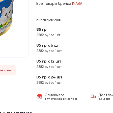
Все товары бренда
INABA
НАИМЕНОВАНИЕ
85 гр
2882 руб за 1 кг
85 гр х 6 шт
2882 руб за 1 шт
85 гр х 12 шт
2882 руб за 1 шт
ие цен
85 гр х 24 шт
2882 руб за 1 шт
Самовывоз
Достав
в пунктах вашего региона
курьером