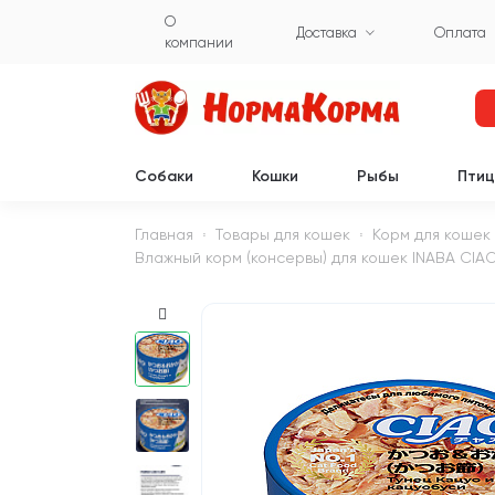
О
Доставка
Оплата
компании
Собаки
Кошки
Рыбы
Пти
Главная
Товары для кошек
Корм для кошек
Влажный корм (консервы) для кошек INABA CIAO 