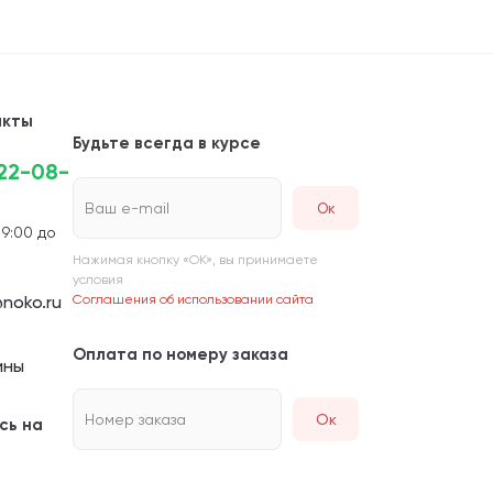
акты
Будьте всегда в курсе
222-08-
Ваш e-mail
 9:00 до
Нажимая кнопку «ОК», вы принимаете
условия
noko.ru
Соглашения об использовании сайта
Оплата по номеру заказа
ины
Номер заказа
Ок
сь на