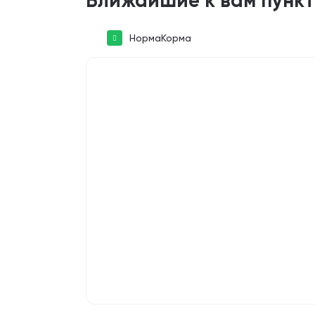
Ближайшие к вам пунк
НормаКорма