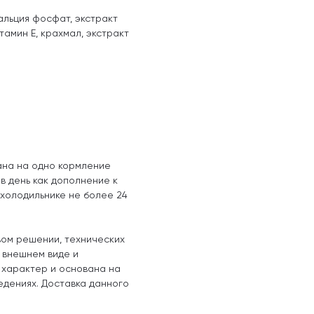
кальция фосфат, экстракт
итамин Е, крахмал, экстракт
ана на одно кормление
в день как дополнение к
 холодильнике не более 24
вом решении, технических
, внешнем виде и
 характер и основана на
едениях. Доставка данного