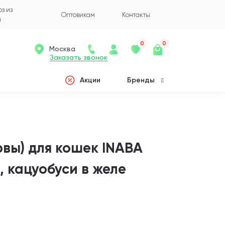
з из
Оптовикам
Контакты
а
0
0
Москва
Заказать звонок
Акции
Бренды
вы) для кошек INABA
, кацуобуси в желе