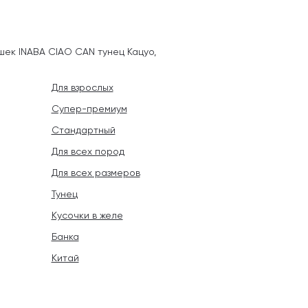
шек INABA CIAO CAN тунец Кацуо,
Для взрослых
Супер-премиум
Стандартный
Для всех пород
Для всех размеров
Тунец
Кусочки в желе
Банка
Китай