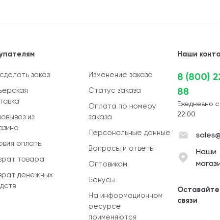
упателям
Наши конт
 сделать заказ
Изменение заказа
8 (800) 
88
ьерская
Статус заказа
тавка
Ежедневно с
Оплата по номеру
22:00
овывоз из
заказа
азина
Персональные данные
sales@
овия оплаты
Вопросы и ответы
Наши
врат товара
магаз
Оптовикам
врат денежных
Бонусы
дств
Оставайте
На информационном
связи
ресурсе
применяются