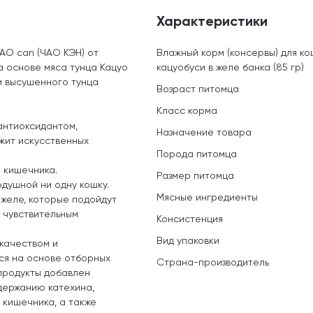
Характеристики
AO can (ЧАО КЭН) от
Влажный корм (консервы) для ко
а основе мяса тунца Кацуо
кацуобуси в желе банка (85 гр)
и высушенного тунца
Возраст питомца
Класс корма
антиоксидантом,
Назначение товара
жит искусственных
Порода питомца
 кишечника.
Размер питомца
одушной ни одну кошку.
Мясные ингредиенты
 желе, которые подойдут
 чувствительным
Консистенция
Вид упаковки
качеством и
ся на основе отборных
Страна-производитель
 продукты добавлен
одержанию катехина,
 кишечника, а также