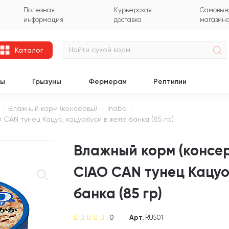
Полезная
Курьерская
Самовыво
информация
доставка
магазин
Каталог
цы
Грызуны
Фермерам
Рептилии
Влажный корм (консервы)
Inaba
CAN тунец Кацуо, кацуобуси в желе банка (85 гр)
Влажный корм (консер
CIAO CAN тунец Кацуо
банка (85 гр)
0
Арт.
RU501