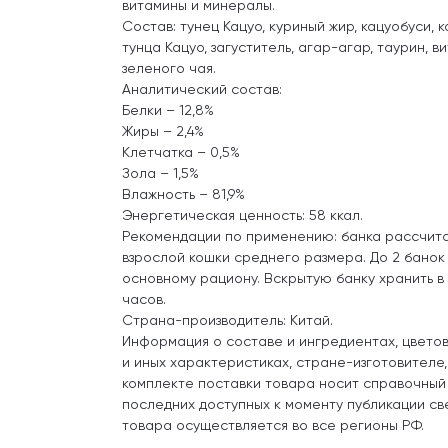
витамины и минералы.
Состав: тунец Кацуо, куриный жир, кацуобуси, 
тунца Кацуо, загуститель, агар-агар, таурин, в
зеленого чая.
Аналитический состав:
Белки – 12,8%
Жиры – 2,4%
Клетчатка – 0,5%
Зола – 1,5%
Влажность – 81,9%
Энергетическая ценность: 58 ккал.
Рекомендации по применению: банка рассчит
взрослой кошки среднего размера. До 2 банок 
основному рациону. Вскрытую банку хранить в
часов.
Страна-производитель: Китай.
Информация о составе и ингредиентах, цвето
и иных характеристиках, стране-изготовителе
комплекте поставки товара носит справочный
последних доступных к моменту публикации св
товара осуществляется во все регионы РФ.