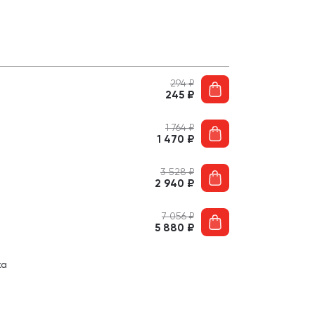
294
₽
245
₽
1 764
₽
1 470
₽
3 528
₽
2 940
₽
7 056
₽
5 880
₽
ка