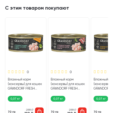
С этим товаром покупают
0
0
Влажный корм
Влажный корм
Влажный ко
(консервы) для кошек
(консервы) для кошек
(консервы) 
GRANDORF FRESH
GRANDORF FRESH
GRANDORF F
куриная грудка,
куриная грудка,
куриная гру
лосось в желе (70 гр)
утиное филе в желе
желе (70 гр)
0,07 кг
0,07 кг
0,07 кг
(70 гр)
288
₽
288
₽
70 гр
70 гр
70 гр