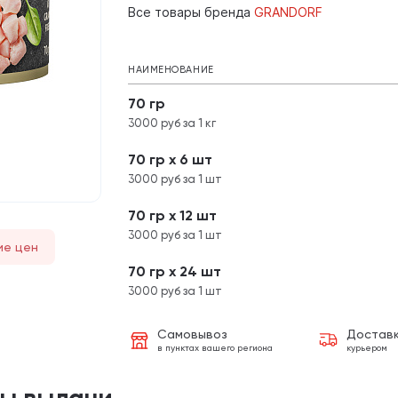
Все товары бренда
GRANDORF
НАИМЕНОВАНИЕ
70 гр
3000 руб за 1 кг
70 гр х 6 шт
3000 руб за 1 шт
70 гр х 12 шт
3000 руб за 1 шт
ие цен
70 гр х 24 шт
3000 руб за 1 шт
Самовывоз
Достав
в пунктах вашего региона
курьером