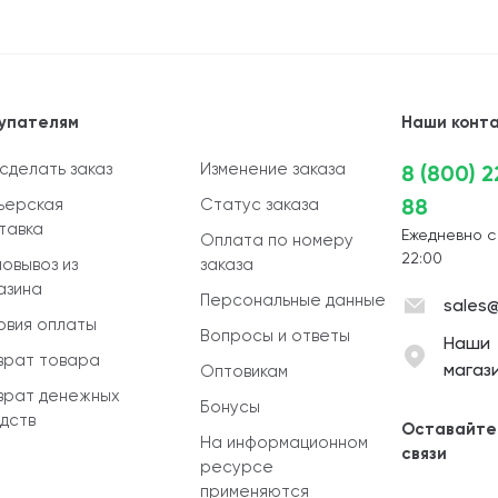
упателям
Наши конт
 сделать заказ
Изменение заказа
8 (800) 
88
ьерская
Статус заказа
тавка
Ежедневно с
Оплата по номеру
22:00
овывоз из
заказа
азина
Персональные данные
sales@
овия оплаты
Вопросы и ответы
Наши
врат товара
магаз
Оптовикам
врат денежных
Бонусы
дств
Оставайте
На информационном
связи
ресурсе
применяются