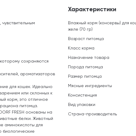
Характеристики
, чувствительным
Влажный корм (консервы) для к
желе (70 гр)
Возраст питомца
Класс корма
Назначение товара
 которому сохраняются
Порода питомца
расителей, ароматизаторов
Размер питомца
Мясные ингредиенты
ние для кошек. Идеально
варением или склонных к
Консистенция
ный корм, это отличное
Вид упаковки
 рациона питомца.
NDORF FRESH основаны на
Страна-производитель
животные белки. Животный
ые аминокислоты для
о биологические