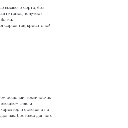
со высшего сорта, без
ваш питомец получает
 белка.
консервантов, красителей,
вом решении, технических
, внешнем виде и
 характер и основана на
едениях. Доставка данного