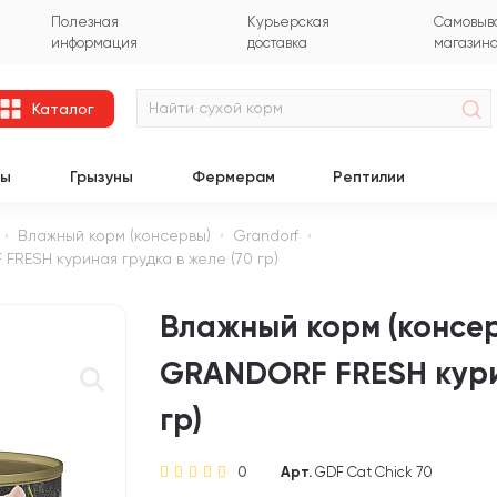
Полезная
Курьерская
Самовыво
информация
доставка
магазин
Каталог
цы
Грызуны
Фермерам
Рептилии
Влажный корм (консервы)
Grandorf
RESH куриная грудка в желе (70 гр)
Влажный корм (консер
GRANDORF FRESH курин
гр)
0
Арт.
GDF Cat Chick 70