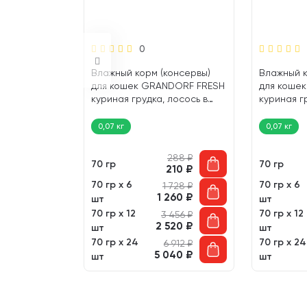
0
консервы)
Влажный корм (консервы)
Влажный к
NDORF
для кошек GRANDORF FRESH
для коше
 утиное
куриная грудка, лосось в
куриная г
желе (70 гр)
филе в жел
0,07 кг
0,07 кг
276
₽
288
₽
70 гр
70 гр
220
₽
210
₽
70 гр х 6
70 гр х 6
1 656
₽
1 728
₽
 320
₽
1 260
₽
шт
шт
70 гр х 12
70 гр х 12
 312
₽
3 456
₽
640
₽
2 520
₽
шт
шт
70 гр х 24
70 гр х 24
 624
₽
6 912
₽
280
₽
5 040
₽
шт
шт