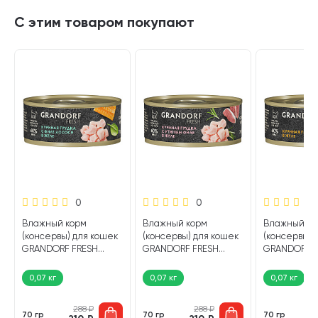
С этим товаром покупают
0
0
Влажный корм
Влажный корм
Влажный ко
(консервы) для кошек
(консервы) для кошек
(консервы) 
GRANDORF FRESH
GRANDORF FRESH
GRANDORF F
куриная грудка,
куриная грудка,
куриная гру
лосось в желе (70 гр)
утиное филе в желе
желе (70 гр)
0,07 кг
0,07 кг
0,07 кг
(70 гр)
288
₽
288
₽
70 гр
70 гр
70 гр