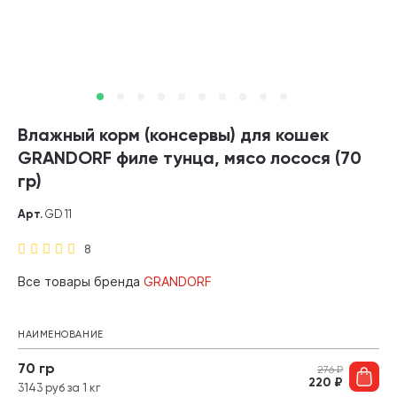
Влажный корм (консервы) для кошек
GRANDORF филе тунца, мясо лосося (70
гр)
Арт.
GD 11
8
Все товары бренда
GRANDORF
НАИМЕНОВАНИЕ
70 гр
276
₽
220
₽
3143 руб за 1 кг