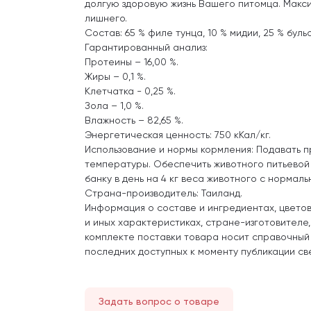
долгую здоровую жизнь Вашего питомца. Макси
лишнего.
Состав: 65 % филе тунца, 10 % мидии, 25 % буль
Гарантированный анализ:
Протеины – 16,00 %.
Жиры – 0,1 %.
Клетчатка - 0,25 %.
Зола – 1,0 %.
Влажность – 82,65 %.
Энергетическая ценность: 750 кКал/кг.
Использование и нормы кормления: Подавать п
температуры. Обеспечить животного питьевой 
банку в день на 4 кг веса животного с нормаль
Страна-производитель: Таиланд.
Информация о составе и ингредиентах, цвето
и иных характеристиках, стране-изготовителе
комплекте поставки товара носит справочный
последних доступных к моменту публикации св
Задать вопрос о товаре