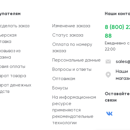
упателям
Наши конт
 сделать заказ
Изменение заказа
8 (800) 
88
ьерская
Статус заказа
тавка
Ежедневно с
Оплата по номеру
22:00
овывоз из
заказа
азина
Персональные данные
sales@
овия оплаты
Вопросы и ответы
Наши
врат товара
магаз
Оптовикам
врат денежных
Бонусы
дств
Оставайте
На информационном
связи
ресурсе
применяются
рекомендательные
технологии