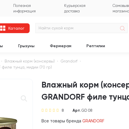
Полезная
Курьерская
Самовыво
информация
доставка
магазин
Каталог
цы
Грызуны
Фермерам
Рептилии
Влажный корм (консервы)
Grandorf
филе тунца, мидии (70 гр)
Влажный корм (консер
GRANDORF филе тунца,
8
Арт.
GD 08
Все товары бренда
GRANDORF