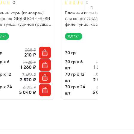
0
0
жный корм (консервы)
Влажный корм (консервы)
 кошек GRANDORF FRESH
для кошек GRANDORF FRESH
е тунца, куриная грудка
филе тунца, краб в желе (70
ле (70 гр)
гр)
7 кг
0,07 кг
288
₽
288
₽
гр
70 гр
210
₽
210
₽
р х 6
70 гр х 6
1 728
₽
1 728
₽
1 260
₽
1 260
₽
шт
р х 12
70 гр х 12
3 456
₽
3 456
₽
2 520
₽
2 520
₽
шт
р х 24
70 гр х 24
6 912
₽
6 912
₽
5 040
₽
5 040
₽
шт