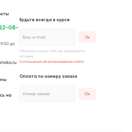
акты
Будьте всегда в курсе
222-08-
Ваш e-mail
 9:00 до
Нажимая кнопку «ОК», вы принимаете
условия
noko.ru
Соглашения об использовании сайта
Оплата по номеру заказа
ины
Номер заказа
Ок
сь на