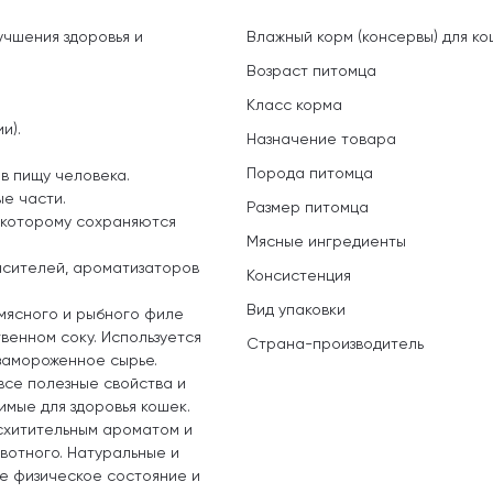
учшения здоровья и
Влажный корм (консервы) для ко
Возраст питомца
Класс корма
и).
Назначение товара
Порода питомца
в пищу человека.
е части.
Размер питомца
 которому сохраняются
Мясные ингредиенты
расителей, ароматизаторов
Консистенция
Вид упаковки
 мясного и рыбного филе
венном соку. Используется
Страна-производитель
замороженное сырье.
все полезные свойства и
мые для здоровья кошек.
схитительным ароматом и
вотного. Натуральные и
е физическое состояние и