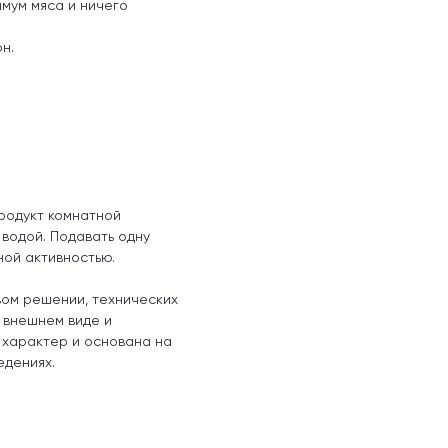
мум мяса и ничего
он.
родукт комнатной
водой. Подавать одну
ной активностью.
вом решении, технических
, внешнем виде и
 характер и основана на
едениях.