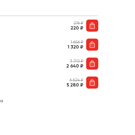
276
₽
220
₽
1 656
₽
1 320
₽
3 312
₽
2 640
₽
6 624
₽
5 280
₽
ка