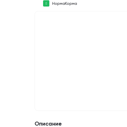
НормаКорма
Описание