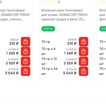
0
0
орм (консервы)
Влажный корм (консервы)
Вла
к GRANDORF FRESH
для кошек GRANDORF FRESH
для
рудка, утиное
куриная грудка в желе (70
фил
е (70 гр)
гр)
в же
0,07 кг
0,0
288
₽
288
₽
70 гр
70 
210
₽
210
₽
70 гр х 6
70 г
1 728
₽
1 728
₽
1 260
₽
1 260
₽
шт
шт
70 гр х 12
70 г
3 456
₽
3 456
₽
2 520
₽
2 520
₽
шт
шт
70 гр х 24
70 г
6 912
₽
6 912
₽
5 040
₽
5 040
₽
шт
шт