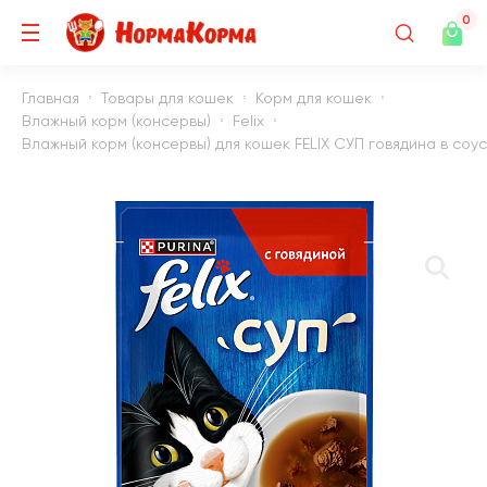
0
Главная
Товары для кошек
Корм для кошек
Влажный корм (консервы)
Felix
Влажный корм (консервы) для кошек FELIX СУП говядина в соус