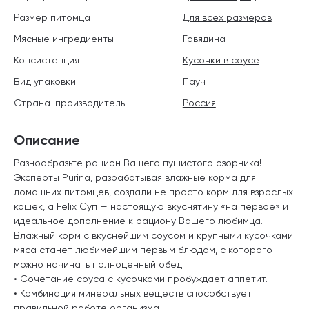
Размер питомца
Для всех размеров
Мясные ингредиенты
Говядина
Консистенция
Кусочки в соусе
Вид упаковки
Пауч
Страна-производитель
Россия
Описание
Разнообразьте рацион Вашего пушистого озорника!
Эксперты Purina, разрабатывая влажные корма для
домашних питомцев, создали не просто корм для взрослых
кошек, а Felix Суп — настоящую вкуснятину «на первое» и
идеальное дополнение к рациону Вашего любимца.
Влажный корм с вкуснейшим соусом и крупными кусочками
мяса станет любимейшим первым блюдом, с которого
можно начинать полноценный обед.
• Сочетание соуса с кусочками пробуждает аппетит.
• Комбинация минеральных веществ способствует
правильной работе организма.