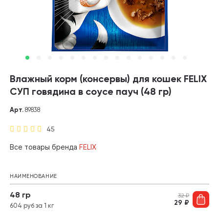
Влажный корм (консервы) для кошек FELIX
СУП говядина в соусе пауч (48 гр)
Арт.
89838
45
Все товары бренда
FELIX
НАИМЕНОВАНИЕ
48 гр
32
₽
29
₽
604 руб за 1 кг