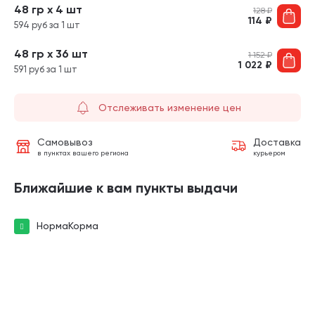
48 гр х 4 шт
128
₽
114
₽
594 руб за 1 шт
48 гр х 36 шт
1 152
₽
1 022
₽
591 руб за 1 шт
Отслеживать изменение цен
Самовывоз
Доставка
в пунктах вашего региона
курьером
Ближайшие к вам пункты выдачи
НормаКорма